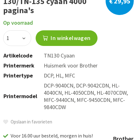
130/TN-135 cyaan 4000
€ 29,95
pagina's
Op voorraad
In winkelwagen
Artikelcode
TN130 Cyaan
Printermerk
Huismerk voor Brother
Printertype
DCP, HL, MFC
DCP-9040CN, DCP-9042CDN, HL-
4040CN, HL-4050CDN, HL-4070CDW,
Printermodel
MFC-9440CN, MFC-9450CDN, MFC-
9840CDW
Opslaan in favorieten
Voor 16.00 uur besteld, morgen in huis!
Brother