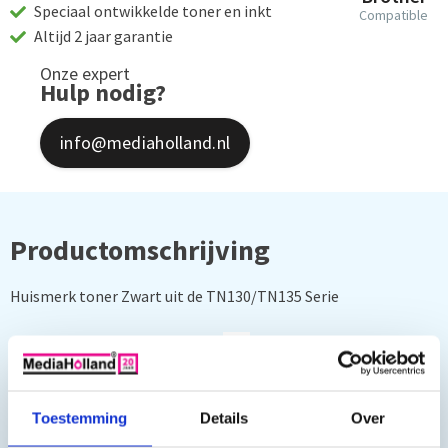
Speciaal ontwikkelde toner en inkt
Compatible
Altijd 2 jaar garantie
Onze expert
Hulp nodig?
info@mediaholland.nl
Productomschrijving
Huismerk toner Zwart uit de TN130/TN135 Serie
Capaciteit TN-130/135 Cyaan:
4
000
pagina's
Deze toner cartridge is geschikt voor o.a. de volgende printers:
Toestemming
Details
Over
Brother HL-4040, 4040CN, 4050CN, 4050CDN, 4070CDW,