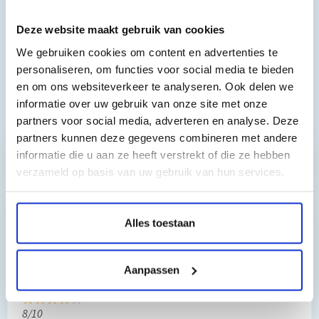
MFC9440CN, MFC9840CDW, DCP9040CN, DCP9045CDN, 9045CN
Deze website maakt gebruik van cookies
We gebruiken cookies om content en advertenties te
personaliseren, om functies voor social media te bieden
en om ons websiteverkeer te analyseren. Ook delen we
informatie over uw gebruik van onze site met onze
Toch nog een vraag?
partners voor social media, adverteren en analyse. Deze
partners kunnen deze gegevens combineren met andere
informatie die u aan ze heeft verstrekt of die ze hebben
Hebt u vragen bij het artikel?
verzameld op basis van uw gebruik van hun services.
Alles toestaan
Reviews van klanten…
”Prima geregeld. ”
Aanpassen
Gauke Wijnmaalen
8/10