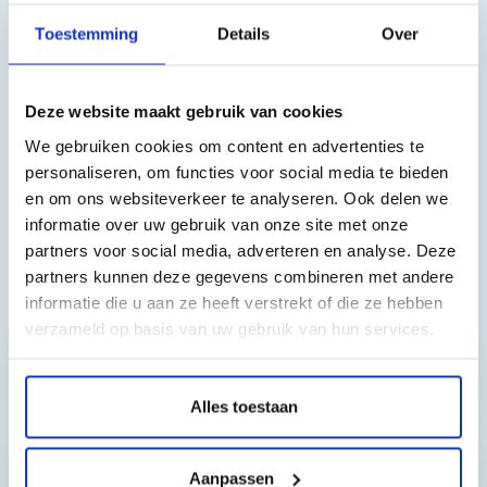
4730DTW, Epson WorkForce Pro 4720DW,
Toestemming
Details
Over
Epson WorkForce Pro 4725DW
Deze website maakt gebruik van cookies
We gebruiken cookies om content en advertenties te
personaliseren, om functies voor social media te bieden
en om ons websiteverkeer te analyseren. Ook delen we
informatie over uw gebruik van onze site met onze
partners voor social media, adverteren en analyse. Deze
partners kunnen deze gegevens combineren met andere
informatie die u aan ze heeft verstrekt of die ze hebben
Toch nog een vraag?
verzameld op basis van uw gebruik van hun services.
Hebt u vragen bij het artikel?
Alles toestaan
Reviews van klanten…
Aanpassen