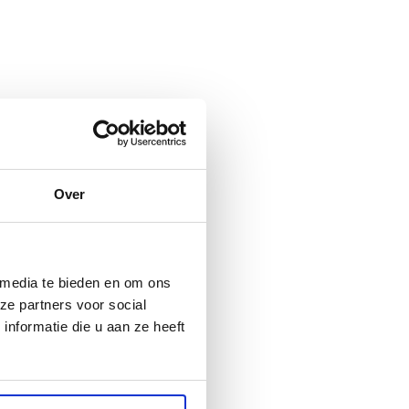
Al vaker bij jullie besteld.
Ik heb voor mijn Epson
10/10
Altijd prima gegaan. Fijn
xp8600 met 6 cartridge 6
was perfect!!!
bedrijf
flesjes inkt gekocht van
100ml...
Over
 media te bieden en om ons
ze partners voor social
nformatie die u aan ze heeft