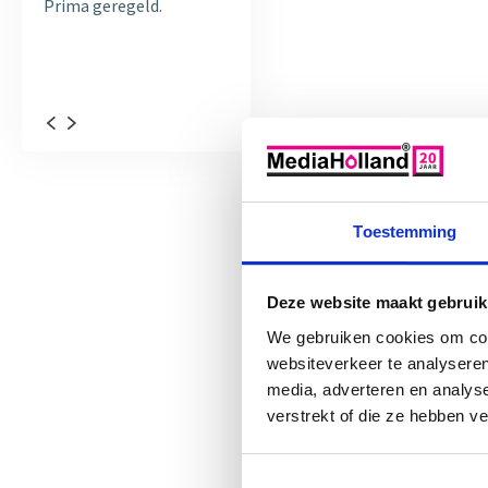
Prima geregeld.
Al vaker bij jullie besteld.
Ik heb vo
Altijd prima gegaan. Fijn
xp8600 me
bedrijf
flesjes in
100ml...
Toestemming
Deze website maakt gebruik
We gebruiken cookies om cont
websiteverkeer te analyseren
media, adverteren en analys
verstrekt of die ze hebben v