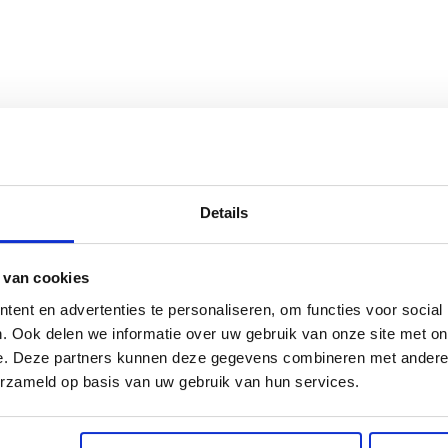
or mijn Epson
Prima geregeld.
10/10
t 6 cartridge 6
was perfect!!!
kt gekocht van
Details
 van cookies
ent en advertenties te personaliseren, om functies voor social
. Ook delen we informatie over uw gebruik van onze site met on
e. Deze partners kunnen deze gegevens combineren met andere i
erzameld op basis van uw gebruik van hun services.