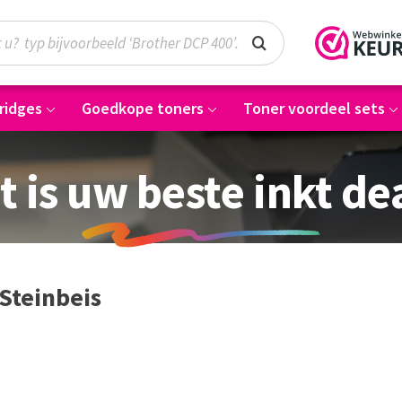
ridges
Goedkope toners
Toner voordeel sets
t is uw beste inkt de
Steinbeis
jn
Mohammad Kazem
Gauke Wijnmaalen
Salmanian
8/10