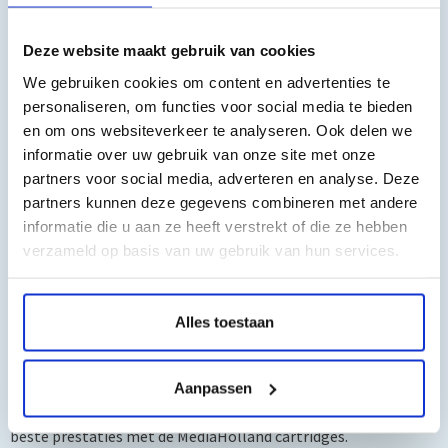
Plaats de hervulbare cartridge op een schoon en stevig
Deze website maakt gebruik van cookies
oppervlak.
We gebruiken cookies om content en advertenties te
personaliseren, om functies voor social media te bieden
Zoek het vulgat aan de bovenkant van de cartridge. Elke
en om ons websiteverkeer te analyseren. Ook delen we
cartridge heeft een afzonderlijk vulgat voor de verschillende
informatie over uw gebruik van onze site met onze
kleuren.
partners voor social media, adverteren en analyse. Deze
partners kunnen deze gegevens combineren met andere
Gebruik een spuit (niet meegeleverd) om voorzichtig
informatie die u aan ze heeft verstrekt of die ze hebben
MediaHolland Refill inkt in het juiste vulgat te injecteren. Vul
verzameld op basis van uw gebruik van hun services.
de cartridge langzaam om overvulling te voorkomen.
Controleer regelmatig de inktniveaus tijdens het vullen. Stop
Alles toestaan
met vullen zodra de inkt het maximale niveau bereikt.
Opmerking: We raden aan om MediaHolland Refill inkt te
Aanpassen
gebruiken, omdat deze inkt speciaal is ontworpen voor de
beste prestaties met de MediaHolland cartridges.