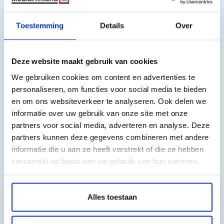
•
briljante
fotokwaliteit
•
Made in Germany
Toestemming
Details
Over
•
Award
winnaar in de
printer
Channel
Deze website maakt gebruik van cookies
Inhoud flacon:
100 ml.
We gebruiken cookies om content en advertenties te
personaliseren, om functies voor social media te bieden
en om ons websiteverkeer te analyseren. Ook delen we
informatie over uw gebruik van onze site met onze
partners voor social media, adverteren en analyse. Deze
partners kunnen deze gegevens combineren met andere
informatie die u aan ze heeft verstrekt of die ze hebben
verzameld op basis van uw gebruik van hun services.
Toch nog een vraag?
Hebt u vragen bij het artikel?
Alles toestaan