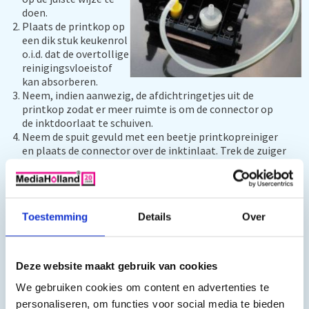
doen.
Plaats de printkop op
een dik stuk keukenrol
o.i.d. dat de overtollige
reinigingsvloeistof
kan absorberen.
Neem, indien aanwezig, de afdichtringetjes uit de
printkop zodat er meer ruimte is om de connector op
de inktdoorlaat te schuiven.
Neem de spuit gevuld met een beetje printkopreiniger
en plaats de connector over de inktinlaat. Trek de zuiger
van de spuit terug en zorg voor een beetje overdruk. Op
deze wijze kunt u voorzichtig proberen de inktinlaat
weer open/schoon te maken.
Als de printkopreiniger weer door de inktuitlaat vloeit
Toestemming
Details
Over
zou deze weer schoon moeten zijn.
Gebruik niet te veel druk met de spuit!!
Mocht bovenstaande niet helpen kunt u de printkop ook
in een badje van printkopreiniger zetten. Laat dit dan 1-2
Deze website maakt gebruik van cookies
uur staan zodat de vloeistof de kans krijgt om goed in te
We gebruiken cookies om content en advertenties te
werken. Eventueel kunt u daarna nogmaals
bovenstaande procedure proberen.
personaliseren, om functies voor social media te bieden