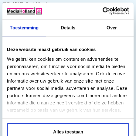
PGI-1500Y Geel 16 ml.
De inktpatronen zijn gevuld met de beste kwaliteit pigment
inkt.
Toestemming
Details
Over
Deze website maakt gebruik van cookies
We gebruiken cookies om content en advertenties te
personaliseren, om functies voor social media te bieden
o.a. geschikt voor:
en om ons websiteverkeer te analyseren. Ook delen we
Canon Maxify MB2050, Canon Maxify MB2150, Canon Maxify
informatie over uw gebruik van onze site met onze
partners voor social media, adverteren en analyse. Deze
MB2350, Canon Maxify MB2750, Canon Maxify MB2755
partners kunnen deze gegevens combineren met andere
informatie die u aan ze heeft verstrekt of die ze hebben
verzameld op basis van uw gebruik van hun services.
Toch nog een vraag?
Alles toestaan