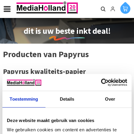
dit is uw beste inkt deal!
Producten van Papyrus
Papyrus kwaliteits-papier
Papyrus is een marktleider in Europa voor grafisch papier,
business papers, faciliteiten en industriële verpakkingen. Haar
productassortiment omvat zowel gestreken en ongestreken
Toestemming
Details
Over
papieren als papierspecialiteiten, doorschrijfpapieren,
enveloppen en verpakkingsmateriaal.
Deze website maakt gebruik van cookies
We gebruiken cookies om content en advertenties te