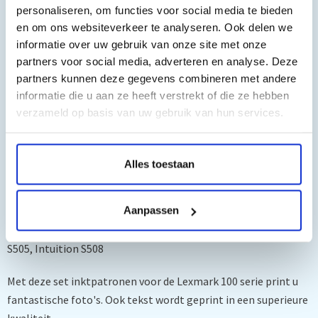
O.a. geschikt voor:
personaliseren, om functies voor social media te bieden
en om ons websiteverkeer te analyseren. Ook delen we
LEXMARK PRO Serie:
informatie over uw gebruik van onze site met onze
partners voor social media, adverteren en analyse. Deze
Pinnacle Pro 901, Platinum Pro 902, Platinum Pro 905,
partners kunnen deze gegevens combineren met andere
Prestige Pro 802, Prestige Pro 805, Prevail Pro 702, Prevail Pro
informatie die u aan ze heeft verstrekt of die ze hebben
705, Prevail Pro 706, Prevail Pro 708, Prospect Pro 202,
verzameld op basis van uw gebruik van hun services.
Prospect Pro 205, Prospect Pro 208
LEXMARK S Serie:
Alles toestaan
Genesis S816, Impact S301, Impact S302, Impact S305, Impact
Aanpassen
S308, Interact S602, Interact S605, Interact S608, Interpret
S402, Interpret S405, Interpret S408, Intuition S502, Intuition
S505, Intuition S508
Met deze set inktpatronen voor de Lexmark 100 serie print u
fantastische foto's. Ook tekst wordt geprint in een superieure