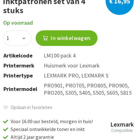
inktpatronen set van 4
€ 16,95
stuks
Op voorraad
In winkelwagen
Artikelcode
LM100 pack 4
Printermerk
Huismerk voor Lexmark
Printertype
LEXMARK PRO, LEXMARK S
PRO901, PRO705, PRO805, PRO905,
Printermodel
PRO205, S305, S405, S505, S605, S815
Opslaan in favorieten
Voor 16.00 uur besteld, morgen in huis!
Lexmark
Speciaal ontwikkelde toner en inkt
Compatible
Altijd 2 jaar garantie