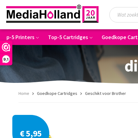
Top-5 Printers
Top-5 Cartridges
Goedkope Cart
di
9,1
Home
Goedkope Cartridges
Geschikt voor Brother
€ 5,95