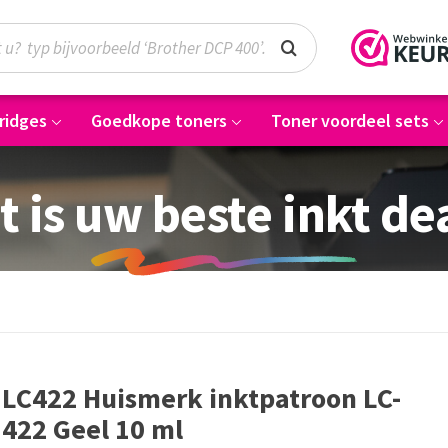
ridges
Goedkope toners
Toner voordeel sets
t is uw beste inkt de
LC422 Huismerk inktpatroon LC-
422 Geel 10 ml