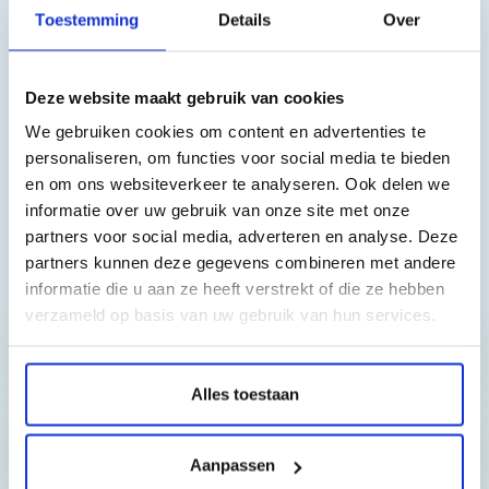
Toestemming
Details
Over
Brother DCP-J1140DW
Brother MFC J1010DW
Brother DCP-J1050DW
Brother DCP-J1800DW
Deze website maakt gebruik van cookies
We gebruiken cookies om content en advertenties te
personaliseren, om functies voor social media te bieden
en om ons websiteverkeer te analyseren. Ook delen we
informatie over uw gebruik van onze site met onze
partners voor social media, adverteren en analyse. Deze
partners kunnen deze gegevens combineren met andere
Toch nog een vraag?
informatie die u aan ze heeft verstrekt of die ze hebben
verzameld op basis van uw gebruik van hun services.
Hebt u vragen bij het artikel?
Alles toestaan
Reviews van klanten…
Aanpassen