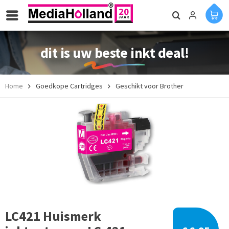
dit is uw beste inkt deal!
Home
Goedkope Cartridges
Geschikt voor Brother
LC421 Huismerk