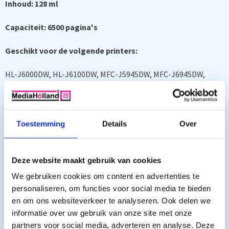
Inhoud: 128 ml
Capaciteit: 6500 pagina's
Geschikt voor de volgende printers:
HL-J6000DW, HL-J6100DW, MFC-J5945DW, MFC-J6945DW,
MFC-J6947DW
Toestemming
Details
Over
Met deze Zwarte inktpatroon voor de Brother inktcartridges
serie LC-3239 XXL haalt u de beste kwaliteit in huis. Zeer
Deze website maakt gebruik van cookies
voordelig printen, printen hoeft helemaal niet duur te zijn.
We gebruiken cookies om content en advertenties te
Onze MediaHolland Huismerk Inktcartridges zijn voorzien van
personaliseren, om functies voor social media te bieden
de beste inkt. De inkt voldoet aan alle belangrijke ISO-
en om ons websiteverkeer te analyseren. Ook delen we
informatie over uw gebruik van onze site met onze
normen. Goedkoop printen met deze Brother LC3239
partners voor social media, adverteren en analyse. Deze
inktpatronen kunt u jaren. De uitstekende houdbaarheid van