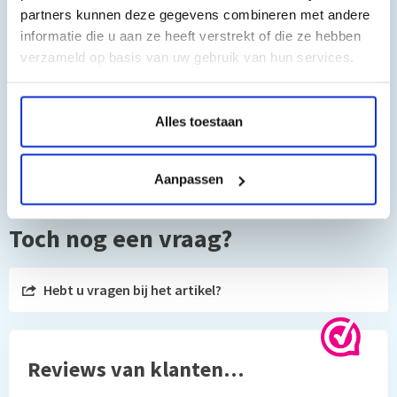
partners kunnen deze gegevens combineren met andere
onze inkt geeft u jarenlang printplezier. De mooiste afdrukken
informatie die u aan ze heeft verstrekt of die ze hebben
met heldere kleuren en diepzwart. De zwarte Huismerk
verzameld op basis van uw gebruik van hun services.
inktpatroon voor de brother LC3239 is natuurlijk voorzien van
een chip en klaar voor gebruik.
Alles toestaan
Aanpassen
Toch nog een vraag?
Hebt u vragen bij het artikel?
Reviews van klanten…