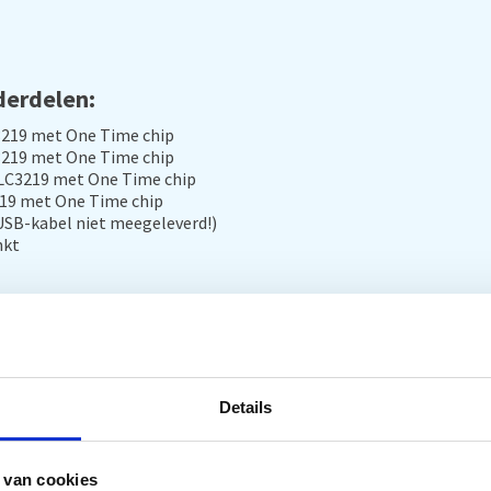
derdelen:
C3219 met One Time chip
C3219 met One Time chip
 LC3219 met One Time chip
219 met One Time chip
USB-kabel niet meegeleverd!)
inkt
kt voor de volgende Brother Printers:
 XL, Brother MFC-J5335DW, Brother
er MFC-J5930DW, Brother MFC-J6530DW,
Details
 XL, Brother MFC-J6730DW, Brother
 van cookies