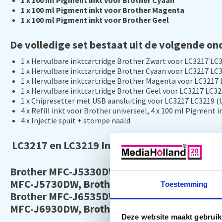
1 x 100 ml Pigment inkt voor Brother Cyaan
1 x 100 ml Pigment inkt voor Brother Magenta
1 x 100 ml Pigment inkt voor Brother Geel
De volledige set bestaat uit de volgende on
1 x Hervulbare inktcartridge Brother Zwart voor LC3217 L
1 x Hervulbare inktcartridge Brother Cyaan voor LC3217 L
1 x Hervulbare inktcartridge Brother Magenta voor LC3217
1 x Hervulbare inktcartridge Brother Geel voor LC3217 LC3
1 x Chipresetter met USB aansluiting voor LC3217 LC3219 (
4 x Refill inkt voor Brother universeel, 4 x 100 ml Pigment 
4 x Injectie spuit + stompe naald
LC3217 en LC3219 Inktcartridges zijn geschi
Brother MFC-J5330DW, Brother MFC-J5330DW
MFC-J5730DW, Brother MFC-J5830DW, Broth
Toestemming
Brother MFC-J6535DW, Brother MFC-J6535DW
MFC-J6930DW, Brother MFC-J6935DW
Deze website maakt gebruik