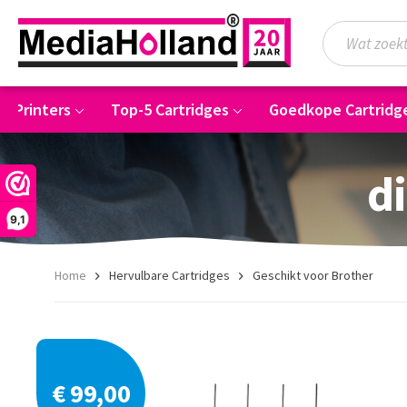
5 Printers
Top-5 Cartridges
Goedkope Cartridg
di
9,1
Home
Hervulbare Cartridges
Geschikt voor Brother
€ 99,00