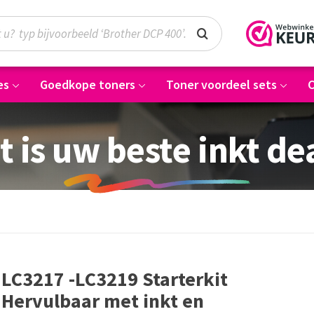
es
Goedkope toners
Toner voordeel sets
C
t is uw beste inkt de
LC3217 -LC3219 Starterkit
Hervulbaar met inkt en