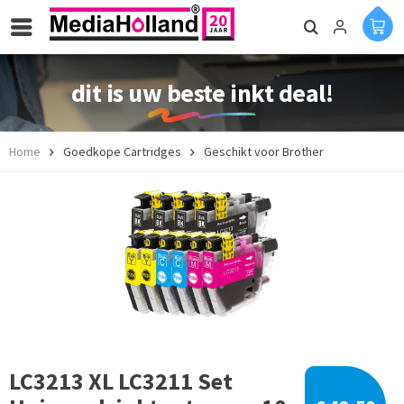
dit is uw beste inkt deal!
Home
Goedkope Cartridges
Geschikt voor Brother
LC3213 XL LC3211 Set