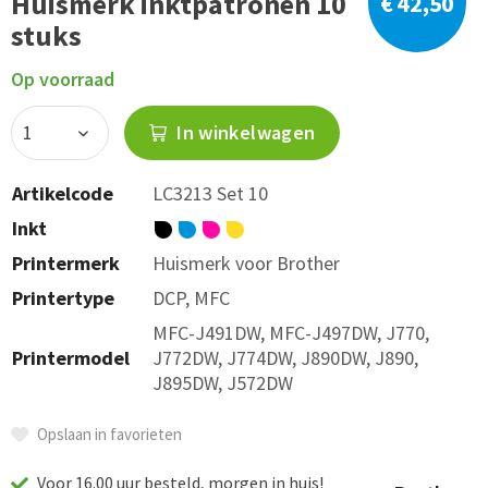
Huismerk inktpatronen 10
€ 42,50
stuks
Op voorraad
In winkelwagen
Artikelcode
LC3213 Set 10
Inkt
Printermerk
Huismerk voor Brother
Printertype
DCP, MFC
MFC-J491DW, MFC-J497DW, J770,
Printermodel
J772DW, J774DW, J890DW, J890,
J895DW, J572DW
Opslaan in favorieten
Voor 16.00 uur besteld, morgen in huis!