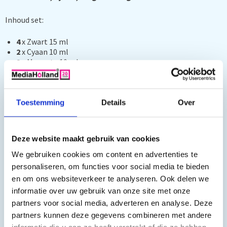
Inhoud set:
4
x Zwart 15 ml
2
x Cyaan 10 ml
2
x Magenta 10 ml
2
x Geel 10 ml
Toestemming
Details
Over
Geschikt voor de volgende printers:
DCP-J572DW, DCP-J770 Series, DCP-J772DW, DCP-J774DW,
Deze website maakt gebruik van cookies
MFC-J890DW, MFC-J890 Series, MFC-J895DW, MFC-J491DW,
MFC-J497DW
We gebruiken cookies om content en advertenties te
personaliseren, om functies voor social media te bieden
en om ons websiteverkeer te analyseren. Ook delen we
informatie over uw gebruik van onze site met onze
partners voor social media, adverteren en analyse. Deze
partners kunnen deze gegevens combineren met andere