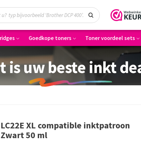
ridges
Goedkope toners
Toner voordeel sets
t is uw beste inkt de
LC22E XL compatible inktpatroon
Zwart 50 ml