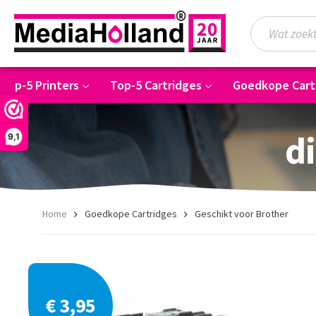
Top-5 Printers
Top-5 Cartridges
Goedkope Cart
di
9,1
Home
Goedkope Cartridges
Geschikt voor Brother
€ 3,95