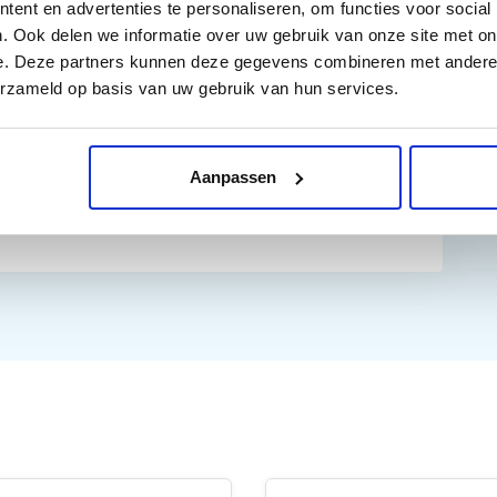
ent en advertenties te personaliseren, om functies voor social
W, Brother MFC J430W, Brother MFC 825DW, Brother MFC
. Ook delen we informatie over uw gebruik van onze site met on
er MFC J6710DW, Brother MFC J6910DW
e. Deze partners kunnen deze gegevens combineren met andere i
erzameld op basis van uw gebruik van hun services.
Aanpassen