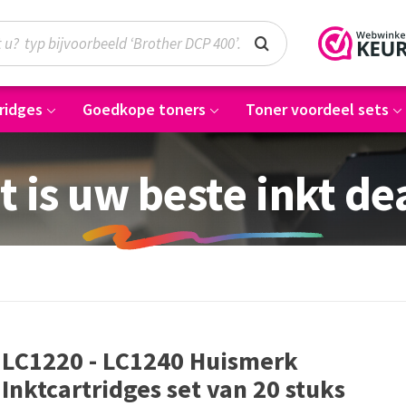
ridges
Goedkope toners
Toner voordeel sets
t is uw beste inkt de
LC1220 - LC1240 Huismerk
Inktcartridges set van 20 stuks