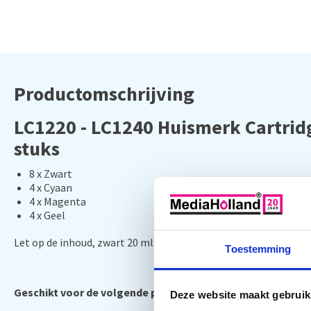
Productomschrijving
LC1220 - LC1240 Huismerk Cartrid
stuks
8 x Zwart
4 x Cyaan
4 x Magenta
4 x Geel
Let op de inhoud, zwart 20 ml. en de kleuren elk 10 ml.
Toestemming
Geschikt voor de volgende printers:
Deze website maakt gebruik