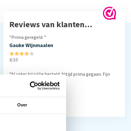
Reviews van klanten…
”Prima geregeld. ”
Gauke Wijnmaalen
8/10
”Al vaker bij jullie besteld. Altijd prima gegaan. Fijn
bedrijf”
Frans Thiemann
10/10
Over