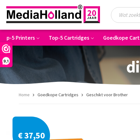
Top-5 Printers
Top-5 Cartridges
Goedkope Cart
di
9,1
Home
Goedkope Cartridges
Geschikt voor Brother
€ 37,50