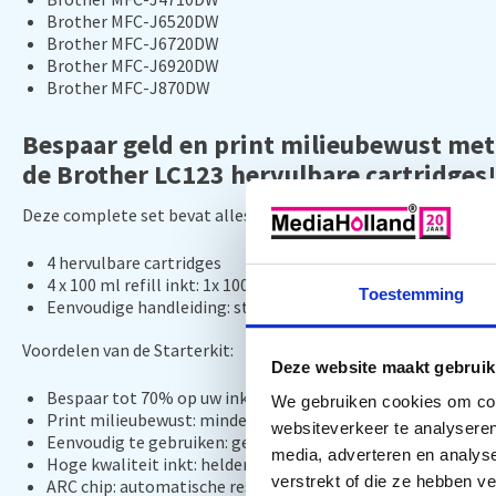
Brother MFC-J6520DW
Brother MFC-J6720DW
Brother MFC-J6920DW
Brother MFC-J870DW
Bespaar geld en print milieubewust met
de Brother LC123 hervulbare cartridges!
Deze complete set bevat alles wat u nodig heeft om direct te 
4 hervulbare cartridges
4 x 100 ml refill inkt:
1x 100 ml zwarte Pigment inkt en 3x 10
Toestemming
Eenvoudige handleiding:
stap-voor-stap instructies voor he
Voordelen van de Starterkit:
Deze website maakt gebruik
Bespaar tot 70% op uw inktkosten
We gebruiken cookies om cont
Print milieubewust:
minder afval door hergebruik van cartr
websiteverkeer te analyseren
Eenvoudig te gebruiken:
geen technische kennis vereist
media, adverteren en analys
Hoge kwaliteit inkt:
heldere en scherpe afdrukken
verstrekt of die ze hebben v
ARC chip:
automatische reset na elke vulling