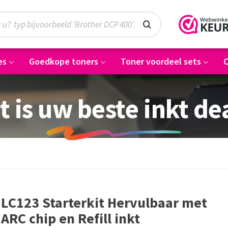
es
Goedkope toners
Toner voordeel sets
C
t is uw beste inkt de
LC123 Starterkit Hervulbaar met
ARC chip en Refill inkt