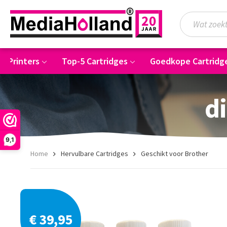
5 Printers
Top-5 Cartridges
Goedkope Cartridg
di
9,1
Home
Hervulbare Cartridges
Geschikt voor Brother
€ 39,95