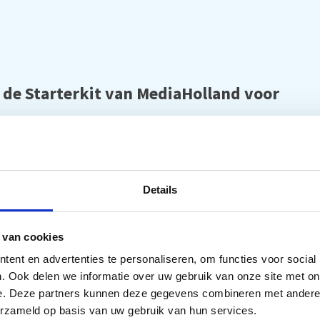
 de Starterkit van MediaHolland voor
beginnen met het hervullen van uw Brother cartridges:
0 ml Dye inkt
Details
t hervullen van uw cartridges
 van cookies
ent en advertenties te personaliseren, om functies voor social
idges
. Ook delen we informatie over uw gebruik van onze site met on
e. Deze partners kunnen deze gegevens combineren met andere i
erzameld op basis van uw gebruik van hun services.