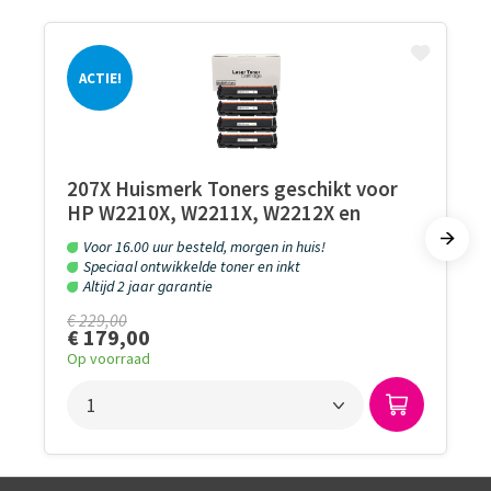
ACTIE!
207X Huismerk Toners geschikt voor
HP W2210X, W2211X, W2212X en
W2213X MET CHIP!! Set 4 kleuren.
Voor 16.00 uur besteld, morgen in huis!
Speciaal ontwikkelde toner en inkt
Altijd 2 jaar garantie
€ 229,00
€ 179,00
Op voorraad