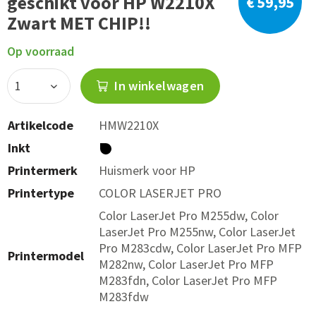
geschikt voor HP W2210X
€ 59,95
Zwart MET CHIP!!
Op voorraad
In winkelwagen
Artikelcode
HMW2210X
Inkt
Printermerk
Huismerk voor HP
Printertype
COLOR LASERJET PRO
Color LaserJet Pro M255dw, Color
LaserJet Pro M255nw, Color LaserJet
Pro M283cdw, Color LaserJet Pro MFP
Printermodel
M282nw, Color LaserJet Pro MFP
M283fdn, Color LaserJet Pro MFP
M283fdw