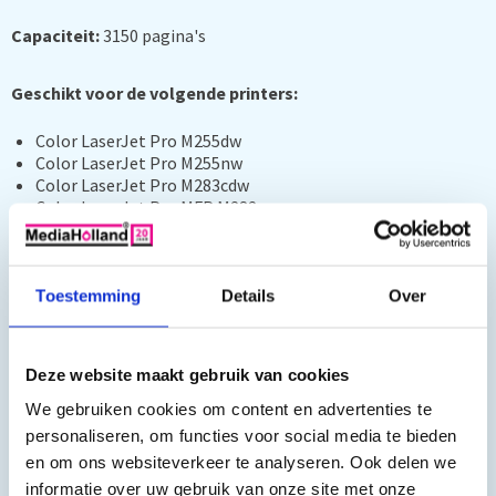
Capaciteit:
3150 pagina's
Geschikt voor de volgende printers:
Color LaserJet Pro M255dw
Color LaserJet Pro M255nw
Color LaserJet Pro M283cdw
Color LaserJet Pro MFP M282nw
Color LaserJet Pro MFP M283fdn
Color LaserJet Pro MFP M283fdw
Op zoek naar hoogwaardige toners voor uw HP printer? Zoek
Toestemming
Details
Over
niet verder dan de 207X MediaHolland® Huismerk Toners set
van 4 kleuren! Deze toner is perfect geschikt voor de
Deze website maakt gebruik van cookies
HP W2210X, en biedt een uitstekende afdrukkwaliteit en
betrouwbaarheid.
We gebruiken cookies om content en advertenties te
personaliseren, om functies voor social media te bieden
De 207X MediaHolland® Huismerk Toners zijn ontworpen om
en om ons websiteverkeer te analyseren. Ook delen we
naadloos samen te werken met uw HP printer en zijn
informatie over uw gebruik van onze site met onze