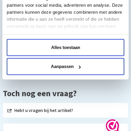
partners voor social media, adverteren en analyse. Deze
vervaardigd volgens de hoogste kwaliteitsnormen. Met deze
partners kunnen deze gegevens combineren met andere
set van toner kunt u gemakkelijk scherpe, heldere en
informatie die u aan ze heeft verstrekt of die ze hebben
levendige afdrukken maken, of u nu rapporten, presentaties of
verzameld op basis van uw gebruik van hun services.
foto's afdrukt.
Bovendien is deze toner ook nog eens zeer kosteneffectief. En
Alles toestaan
omdat deze toners van het huismerk van MediaHolland® zijn,
kunt u er zeker van zijn dat u een hoogwaardig product krijgt
voor een betaalbare prijs.
Aanpassen
Toch nog een vraag?
Hebt u vragen bij het artikel?