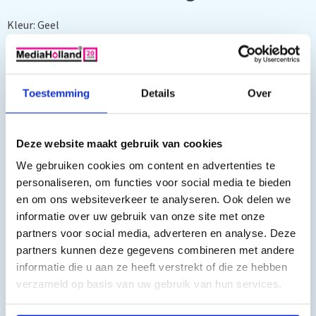
Kleur: Geel
Capaciteit: 1400 pagina's
100% Garantie
Toestemming
Details
Over
Geschikt voor:
Deze website maakt gebruik van cookies
HP Color Laserjet CM1312NFI MFP, HP Color Laserjet CN1312
We gebruiken cookies om content en advertenties te
MFP, HP Color Laserjet CP1210, HP Color Laserjet CP1215, HP
personaliseren, om functies voor social media te bieden
Color Laserjet CP1215N, HP Color Laserjet CP1217, HP Color
en om ons websiteverkeer te analyseren. Ook delen we
Laserjet CP1510, HP Color Laserjet CP1515, HP Color Laserjet
informatie over uw gebruik van onze site met onze
CP1515N, HP Color Laserjet CP1518, HP Color Laserjet
partners voor social media, adverteren en analyse. Deze
CP1518N, HP Color Laserjet CP1518NI
partners kunnen deze gegevens combineren met andere
informatie die u aan ze heeft verstrekt of die ze hebben
verzameld op basis van uw gebruik van hun services.