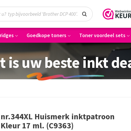
ridges
Goedkope toners
Toner voordeel sets
t is uw beste inkt de
nr.344XL Huismerk inktpatroon
Kleur 17 ml. (C9363)