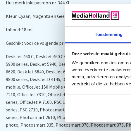
Huismerk inktpatroon nr. 344 XL
Kleur: Cyaan, Magenta en Geel
Inhoud: 18 ml
Toestemming
Geschikt voor de volgende printers:
Deze website maakt gebruik
DeskJet 460 C, DeskJet 460 CB, DeskJet 460, DeskJet 460 WBT,
We gebruiken cookies om cont
5900 series, DeskJet 5940, DeskJet 6520, DeskJet 6540 D, Desk
websiteverkeer te analyseren
6620, DeskJet 6840, DeskJet 6940, DeskJet 6980, DeskJet 6988
media, adverteren en analys
9800 series, DeskJet D 4145, DeskJet D 4155, DeskJet D 4160, D
verstrekt of die ze hebben v
mobile, OfficeJet 150 Mobile All-in-One, OfficeJet 6200, OfficeJ
7210, OfficeJet 7310, OfficeJet 7410, OfficeJet H 470 B, OfficeJ
series, OfficeJet K 7100, PSC 1600, PSC 1610, PSC 1610 V, PSC 1
series, PSC 2710, Photosmart 2570, Photosmart 2575, Photos
series, Photosmart 2610, Photosmart 2710, Photosmart 320,
photo, Photosmart 335, Photosmart 370, Photosmart 375, P