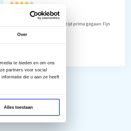
8/10
”Al vaker bij jullie besteld. Altijd prima gegaan. Fijn
bedrijf”
Over
Frans Thiemann
10/10
 media te bieden en om ons
ze partners voor social
nformatie die u aan ze heeft
Alles toestaan