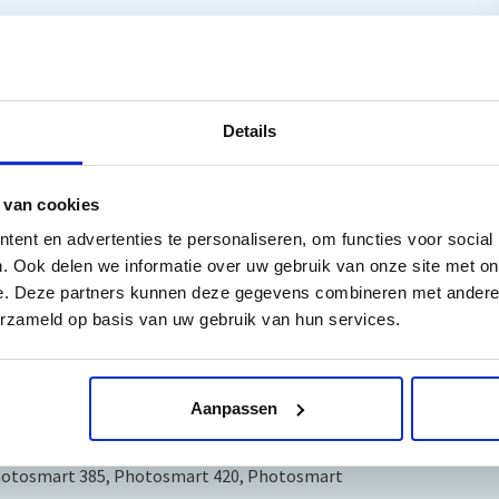
Details
 van cookies
 DeskJet 460 WF, DeskJet 5740, DeskJet 5745, DeskJet
ent en advertenties te personaliseren, om functies voor social
Jet 6540, DeskJet 6540 series, DeskJet 6543, DeskJet
. Ook delen we informatie over uw gebruik van onze site met on
 DT, DeskJet 6988, DeskJet 9800 D, DeskJet 9800, DeskJet
e. Deze partners kunnen deze gegevens combineren met andere i
eskJet D 4163, DeskJet D 4168, OfficeJet 100
erzameld op basis van uw gebruik van hun services.
et 6205, OfficeJet 6210, OfficeJet 6215, OfficeJet
et H 470, OfficeJet H 470 WBT, OfficeJet H 470
610 XI, PSC 2350, PSC 2355, PSC 2355 P, PSC 2610, PSC 2700
Aanpassen
mart 2575 V, Photosmart 2575 XI, Photosmart 2600
 Photosmart 325, Photosmart 330, Photosmart 335 EMEA
hotosmart 385, Photosmart 420, Photosmart