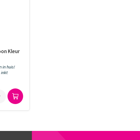
oon Kleur
 in huis!
 inkt