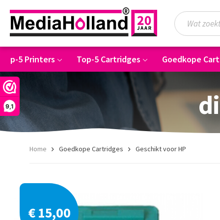
Top-5 Printers
Top-5 Cartridges
Goedkope Cart
di
9,1
Home
Goedkope Cartridges
Geschikt voor HP
€ 15,00