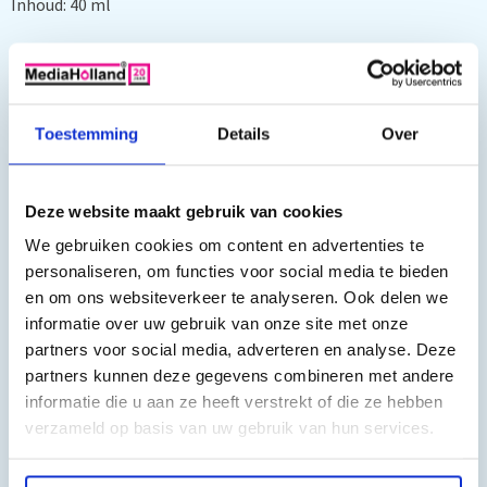
Inhoud: 40 ml
Kleur: Zwart
Geschikt voor de volgende printers:
Toestemming
Details
Over
Color Copier 310, Copier 310, DeskJet 3810, DeskJet
3816, DeskJet 3820, DeskJet 3822, DeskJet 620 C, DeskJet 810
C, DeskJet 812 C, DeskJet 816 C, DeskJet 825 C, DeskJet 825
Deze website maakt gebruik van cookies
CVR, DeskJet 840 C, DeskJet 841 C, DeskJet 842 C, DeskJet 843
We gebruiken cookies om content en advertenties te
C, DeskJet 845 C, DeskJet 845 CVR, DeskJet 916 C, DeskJet 920
personaliseren, om functies voor social media te bieden
C, DeskJet 920 CVR, DeskJet 920 CXI, DeskJet 940 C, DeskJet
en om ons websiteverkeer te analyseren. Ook delen we
940 CVR, Digital Copier 310, Fax 1230, Fax 1230 XI, OfficeJet
informatie over uw gebruik van onze site met onze
partners voor social media, adverteren en analyse. Deze
5105, OfficeJet 5110 A 2 L, OfficeJet 5110, OfficeJet 5110
partners kunnen deze gegevens combineren met andere
V, OfficeJet 5110 XI, OfficeJet 950, OfficeJet V30, OfficeJet
informatie die u aan ze heeft verstrekt of die ze hebben
V40, OfficeJet V40 XI, OfficeJet V45, PSC 500, PSC 500 XI, PSC
verzameld op basis van uw gebruik van hun services.
700, PSC 720, PSC 750, PSC 750 XI, PSC 760, PSC 900, PSC
940, PSC 950, PSC 950 VR, PSC 950 XI