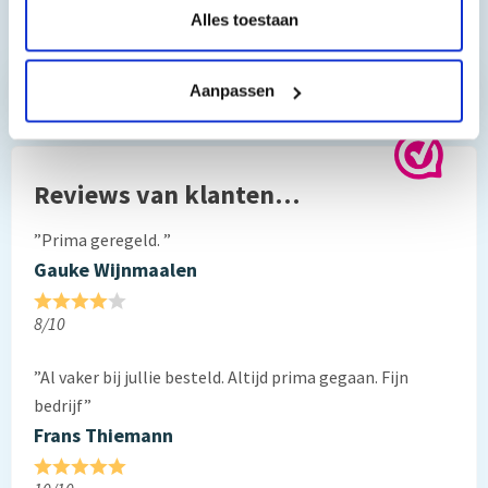
Alles toestaan
Toch nog een vraag?
Aanpassen
Hebt u vragen bij het artikel?
Reviews van klanten…
”Prima geregeld. ”
Gauke Wijnmaalen
8/10
”Al vaker bij jullie besteld. Altijd prima gegaan. Fijn
bedrijf”
Frans Thiemann