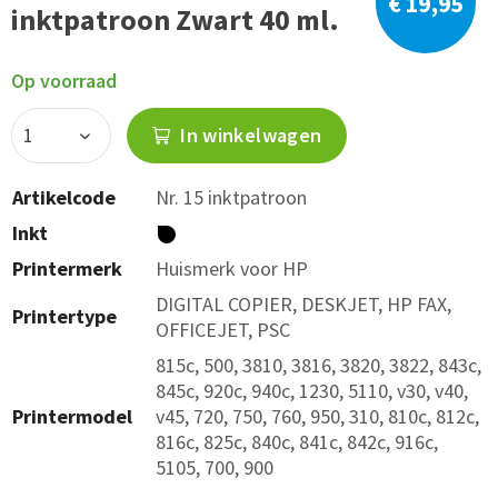
€ 19,95
inktpatroon Zwart 40 ml.
Op voorraad
In winkelwagen
Artikelcode
Nr. 15 inktpatroon
Inkt
Printermerk
Huismerk voor HP
DIGITAL COPIER, DESKJET, HP FAX,
Printertype
OFFICEJET, PSC
815c, 500, 3810, 3816, 3820, 3822, 843c,
845c, 920c, 940c, 1230, 5110, v30, v40,
Printermodel
v45, 720, 750, 760, 950, 310, 810c, 812c,
816c, 825c, 840c, 841c, 842c, 916c,
5105, 700, 900