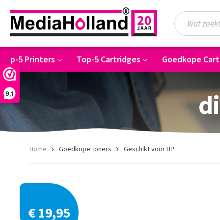
Top-5 Printers
Top-5 Cartridges
Goedkope Cart
di
9,1
Home
Goedkope toners
Geschikt voor HP
€ 19,95