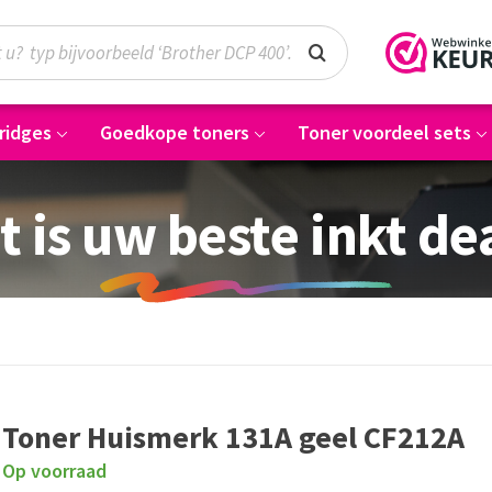
ridges
Goedkope toners
Toner voordeel sets
t is uw beste inkt de
Toner Huismerk 131A geel CF212A
Op voorraad