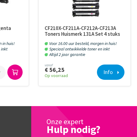
genta
CF210X-CF211A-CF212A-CF213A
Toners Huismerk 131A Set 4 stuks
 in huis!
Voor 16.00 uur besteld, morgen in huis!
 inkt
Speciaal ontwikkelde toner en inkt
Altijd 2 jaar garantie
vanaf
€ 56,25
Info
Op voorraad
Onze expert
Hulp nodig?