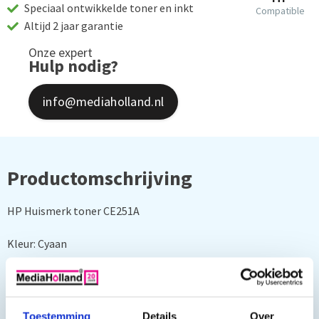
Speciaal ontwikkelde toner en inkt
Compatible
Altijd 2 jaar garantie
Onze expert
Hulp nodig?
info@mediaholland.nl
Productomschrijving
HP Huismerk toner CE251A
Kleur: Cyaan
Capaciteit: 7000 pagina's
Deze toner cartridge is geschikt voor o.a. de volgende printers:
Toestemming
Details
Over