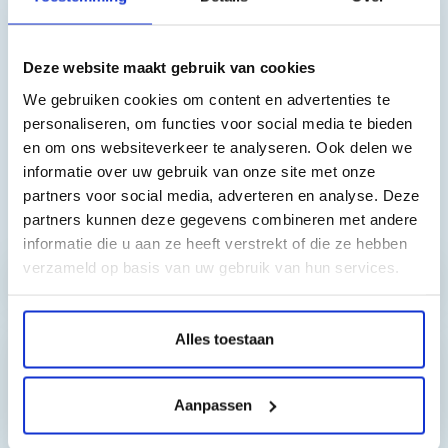
HP Color Laserjet - Serie: CM3530 FS MFP , CM3530MFP ,
CP3520 , CP3523 , CP3525 , CP3525 DN , CP3525 N , CP3525 X ,
Deze website maakt gebruik van cookies
CP3527 , CP3529
We gebruiken cookies om content en advertenties te
personaliseren, om functies voor social media te bieden
en om ons websiteverkeer te analyseren. Ook delen we
informatie over uw gebruik van onze site met onze
partners voor social media, adverteren en analyse. Deze
Toch nog een vraag?
partners kunnen deze gegevens combineren met andere
informatie die u aan ze heeft verstrekt of die ze hebben
verzameld op basis van uw gebruik van hun services.
Hebt u vragen bij het artikel?
Alles toestaan
Reviews van klanten…
Aanpassen
”Prima geregeld. ”
Gauke Wijnmaalen