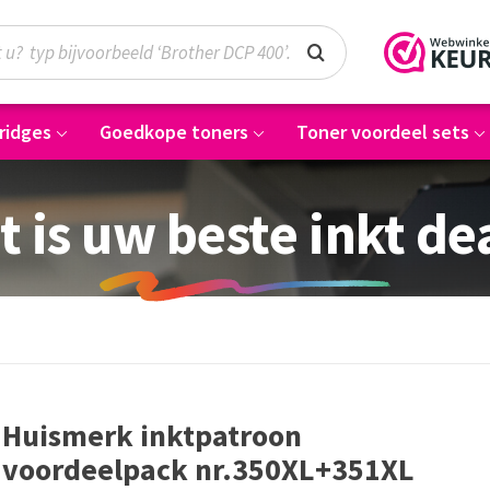
ridges
Goedkope toners
Toner voordeel sets
t is uw beste inkt de
Huismerk inktpatroon
voordeelpack nr.350XL+351XL