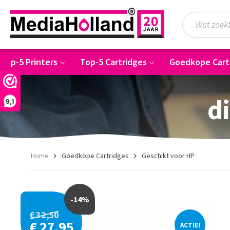
Top-5 Printers
Top-5 Cartridges
Goedkope Cart
di
9,1
Home
Goedkope Cartridges
Geschikt voor HP
-14%
€ 32,50
€ 27,95
ACTIE!