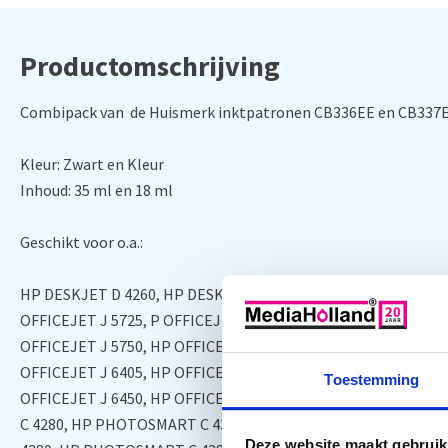
Productomschrijving
Combipack van de Huismerk inktpatronen CB336EE en CB337
Kleur: Zwart en Kleur
Inhoud: 35 ml en 18 ml
Geschikt voor o.a.:
HP DESKJET D 4260, HP DESKJET D 4263, HP DESKJET D 4268,
OFFICEJET J 5725, P OFFICEJET J 5730, HP OFFICEJET J 5735,
OFFICEJET J 5750, HP OFFICEJET J 5780, HP OFFICEJET J 5783
OFFICEJET J 6405, HP OFFICEJET J 6410, HP OFFICEJET J 6413
Toestemming
OFFICEJET J 6450, HP OFFICEJET J 6480, HP PHOTOSMART 
C 4280, HP PHOTOSMART C 4300 SERIES, HP PHOTOSMART C
Deze website maakt gebruik