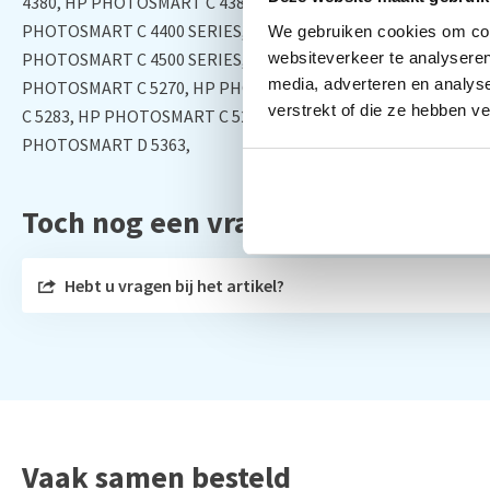
4380, HP PHOTOSMART C 4383, HP PHOTOSMART C 4384, HP
PHOTOSMART C 4400 SERIES, HP PHOTOSMART C 4424, HP P
We gebruiken cookies om cont
websiteverkeer te analyseren
PHOTOSMART C 4500 SERIES, HP PHOTOSMART C 5200 SERIE
media, adverteren en analys
PHOTOSMART C 5270, HP PHOTOSMART C 5273, HP PHOTOSM
verstrekt of die ze hebben v
C 5283, HP PHOTOSMART C 5288, HP PHOTOSMART C 5290, 
PHOTOSMART D 5363,
Toch nog een vraag?
Hebt u vragen bij het artikel?
Vaak samen besteld