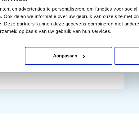
 PHOTOSMART C 4385, HP PHOTOSMART C 4388, HP
HOTOSMART C 4480, HP PHOTOSMART C 4486, HP
ent en advertenties te personaliseren, om functies voor social
. Ook delen we informatie over uw gebruik van onze site met on
S, HP PHOTOSMART C 5240, HP PHOTOSMART C 5250, HP
e. Deze partners kunnen deze gegevens combineren met andere i
ART C 5275, HP PHOTOSMART C 5280, HP PHOTOSMART
erzameld op basis van uw gebruik van hun services.
HP PHOTOSMART C 5293, HP PHOTOSMART D 5360, HP
Aanpassen