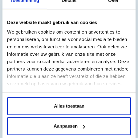
Toestemming
Details
Over
Enterprise, HP Officejet PRO 8500 Wireless, HP Officejet PRO
8500 Premier, HP Officejet PRO 8500, HP Officejet PRO 8000
Wireless, HP Officejet PRO 8000
Deze website maakt gebruik van cookies
We gebruiken cookies om content en advertenties te
personaliseren, om functies voor social media te bieden
en om ons websiteverkeer te analyseren. Ook delen we
informatie over uw gebruik van onze site met onze
partners voor social media, adverteren en analyse. Deze
partners kunnen deze gegevens combineren met andere
Toch nog een vraag?
informatie die u aan ze heeft verstrekt of die ze hebben
verzameld op basis van uw gebruik van hun services.
Hebt u vragen bij het artikel?
Alles toestaan
Reviews van klanten…
Aanpassen
”Prima geregeld. ”