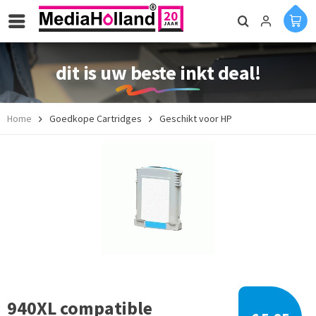
dit is uw beste inkt deal!
Home
Goedkope Cartridges
Geschikt voor HP
940XL compatible