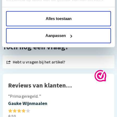
1 x Rood 70 ml Dye inkt
Deze vullingen zijn geschikt voor de volgende printers:
Alles toestaan
Canon PIXMA G550
Canon PIXMA G650
Aanpassen
Toch nog een vraag?
Hebt u vragen bij het artikel?
Reviews van klanten…
”Prima geregeld. ”
Gauke Wijnmaalen
8/10