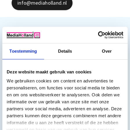
info@mediaholland.nl
Productomschrijving
GI-53 Huismerk Refill kit 6 kleuren geschikt
Toestemming
Details
Over
voor Canon
De Huismerk inkt van Mediaholland® geschikt is van een
Deze website maakt gebruik van cookies
uitmuntende kwaliteit. U zult het verschil niet merken.
We gebruiken cookies om content en advertenties te
personaliseren, om functies voor social media te bieden
De set bestaat uit:
en om ons websiteverkeer te analyseren. Ook delen we
1 x Zwart 70 ml Dye inkt
informatie over uw gebruik van onze site met onze
1 x Cyaan 70 ml Dye inkt
partners voor social media, adverteren en analyse. Deze
1 x Magenta 70 ml Dye inkt
partners kunnen deze gegevens combineren met andere
1 x Geel 70 ml Dye inkt
informatie die u aan ze heeft verstrekt of die ze hebben
1 x Grijs 70 ml Dye inkt
verzameld op basis van uw gebruik van hun services.