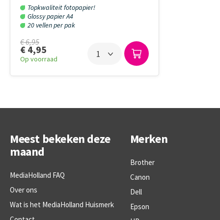
210x297mm - 180 Gram per m²
Topkwaliteit fotopapier!
Glossy papier A4
20 vellen per pak
€ 6,95
€ 4,95
Op voorraad
Meest bekeken deze
Merken
maand
Brother
MediaHolland FAQ
Canon
Over ons
Dell
Wat is het MediaHolland Huismerk
Epson
Contact