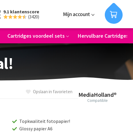
9.1 klantenscore
Mijn account
(3420)
Cartridges voordeel sets
Hervulbare Cartridges
al!
Opslaan in favorieten
MediaHolland®
Compatible
Topkwaliteit fotopapier!
Glossy papier A6