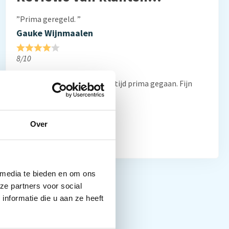
”Prima geregeld. ”
Gauke Wijnmaalen
8/10
”Al vaker bij jullie besteld. Altijd prima gegaan. Fijn
bedrijf”
Frans Thiemann
Over
10/10
 media te bieden en om ons
ze partners voor social
nformatie die u aan ze heeft