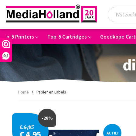
Top-5 Printers
Top-5 Cartridges
Goedkope Cart
9,1
di
Home
Papier en Labels
-28%
€ 6,95
€ 4,95
ACTIE!