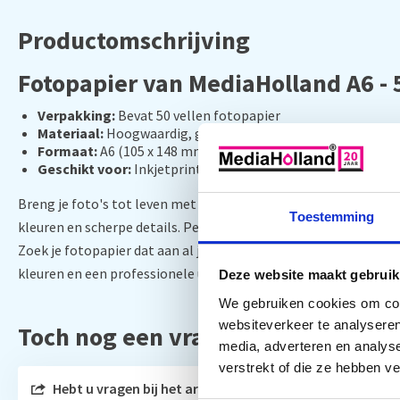
Productomschrijving
Fotopapier van MediaHolland A6 - 
Verpakking:
Bevat 50 vellen fotopapier
Materiaal:
Hoogwaardig, glanzend papier
Formaat:
A6 (105 x 148 mm)
Geschikt voor:
Inkjetprinter
Breng je foto's tot leven met MediaHolland Fotopapier A6. 50
Toestemming
kleuren en scherpe details. Perfect voor afdrukken van thuis of
Zoek je fotopapier dat aan al je eisen voldoet? Kies MediaHolla
kleuren en een professionele uitstraling.
Deze website maakt gebruik
We gebruiken cookies om cont
websiteverkeer te analyseren
Toch nog een vraag?
media, adverteren en analys
verstrekt of die ze hebben v
Hebt u vragen bij het artikel?