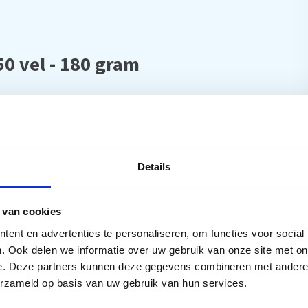
50 vel - 180 gram
 vellen hoogwaardig, glanzend papier voor levendige
Details
 kantoor.
nd A6 (50 vellen). Ons glossy papier zorgt voor diepe
 van cookies
ent en advertenties te personaliseren, om functies voor social
. Ook delen we informatie over uw gebruik van onze site met on
e. Deze partners kunnen deze gegevens combineren met andere i
erzameld op basis van uw gebruik van hun services.