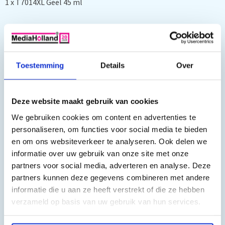
1 x T7014XL Geel 45 ml
Kleur en inhoud: Zwart 72 ml, Cyaan 45 ml, Magenta 45ml en
Geel 45 ml
Toestemming
Details
Over
Deze website maakt gebruik van cookies
We gebruiken cookies om content en advertenties te
personaliseren, om functies voor social media te bieden
O.a. geschikt voor de volgende printers:
en om ons websiteverkeer te analyseren. Ook delen we
informatie over uw gebruik van onze site met onze
Epson WorkForce Pro WP-4015 DN,
Epson WorkForce Pro WP-
partners voor social media, adverteren en analyse. Deze
4095 DN, Epson WorkForce Pro WP-4515 DN, Epson WorkForce
partners kunnen deze gegevens combineren met andere
Pro WP-4525 DNF, Epson WorkForce Pro WP-4595 DNF
informatie die u aan ze heeft verstrekt of die ze hebben
verzameld op basis van uw gebruik van hun services.