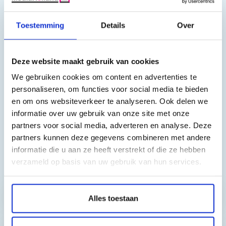
Epson Stylus SX125
Epson Stylus SX130
Toestemming
Details
Over
Epson Stylus SX230
Epson Stylus SX235W
Epson Stylus SX420W
Deze website maakt gebruik van cookies
Epson Stylus SX425W
We gebruiken cookies om content en advertenties te
Epson Stylus SX430W
personaliseren, om functies voor social media te bieden
Epson Stylus SX435W
en om ons websiteverkeer te analyseren. Ook delen we
Epson Stylus SX440W
informatie over uw gebruik van onze site met onze
Epson Stylus SX445W
partners voor social media, adverteren en analyse. Deze
partners kunnen deze gegevens combineren met andere
informatie die u aan ze heeft verstrekt of die ze hebben
verzameld op basis van uw gebruik van hun services.
Toch nog een vraag?
Hebt u vragen bij het artikel?
Alles toestaan