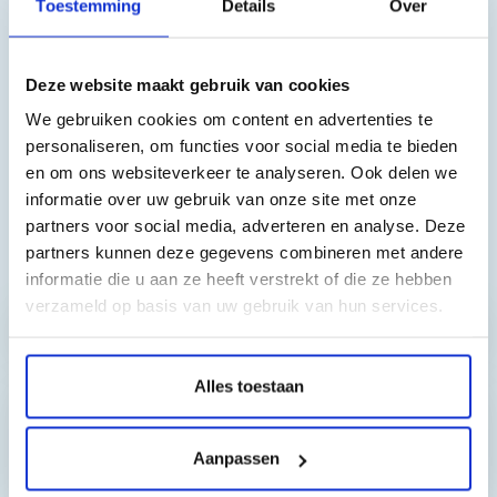
Toestemming
Details
Over
Stylus C64; Stylus C64 Photo; Stylus C84N; Stylus C84WN;
Stylus C84; Stylus C84 Photo; Stylus C86; Stylus Cx4600;
Stylus CX3600; Stylus CX3650; Stylus CX6400; Stylus
Deze website maakt gebruik van cookies
CX6600; Stylus C66
We gebruiken cookies om content en advertenties te
personaliseren, om functies voor social media te bieden
Geweldige kwaliteit compatibel cartridge, wij geven 100%
en om ons websiteverkeer te analyseren. Ook delen we
garantie.
informatie over uw gebruik van onze site met onze
partners voor social media, adverteren en analyse. Deze
partners kunnen deze gegevens combineren met andere
Toch nog een vraag?
informatie die u aan ze heeft verstrekt of die ze hebben
verzameld op basis van uw gebruik van hun services.
Hebt u vragen bij het artikel?
Alles toestaan
Reviews van klanten…
Aanpassen
”Prima geregeld. ”