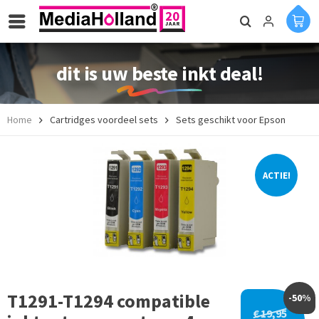
dit is uw beste inkt deal!
Home
Cartridges voordeel sets
Sets geschikt voor Epson
ACTIE!
T1291-T1294 compatible
-50%
€ 19,95