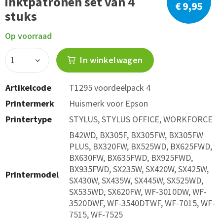
inktpatronen set van 4
€ 9,95
stuks
Op voorraad
In winkelwagen
Artikelcode
T1295 voordeelpack 4
Printermerk
Huismerk voor Epson
Printertype
STYLUS, STYLUS OFFICE, WORKFORCE
B42WD, BX305F, BX305FW, BX305FW
PLUS, BX320FW, BX525WD, BX625FWD,
BX630FW, BX635FWD, BX925FWD,
BX935FWD, SX235W, SX420W, SX425W,
Printermodel
SX430W, SX435W, SX445W, SX525WD,
SX535WD, SX620FW, WF-3010DW, WF-
3520DWF, WF-3540DTWF, WF-7015, WF-
7515, WF-7525