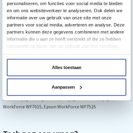
personaliseren, om functies voor social media te bieden
en om ons websiteverkeer te analyseren. Ook delen we
informatie over uw gebruik van onze site met onze
Geschikt voor:
partners voor social media, adverteren en analyse. Deze
partners kunnen deze gegevens combineren met andere
Epson Stylus Office B42WD, Epson Stylus Office BX305F, Epson
informatie die u aan ze heeft verstrekt of die ze hebben
Stylus office BX305FW, Epson Stylus Office BX320FW, Epson
verzameld op basis van uw gebruik van hun services.
Stylus Office BX525WD, Epson Stylus office BX625FWD, Epson
Stylus Office BX925FWD, Epson Stylus Office BX935FWD, Epson
Alles toestaan
Stylus SX230, Epson Stylus SX235W, Epson Stylus SX420, Epson
Stylus SX420W, Epson Stylus SX425W, Epson Stylus
SX430W, Epson Stylus SX435W, Epson Stylus SX440W, Epson
Aanpassen
Stylus SX445W, Epson Stylus SX525WD, Epson Stylus
SX535WD, Epson Stylus SX620FW, Epson SWF7515, Epson
WorkForce WF7015, Epson WorkForce WF7525