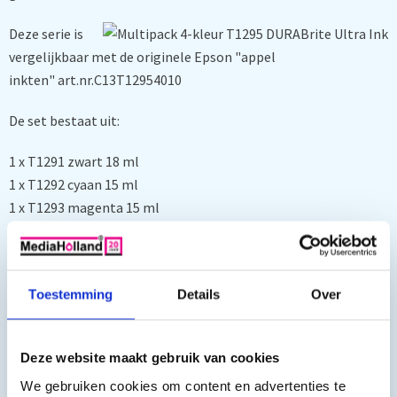
Deze serie is
vergelijkbaar met de originele Epson "appel
inkten" art.nr.C13T12954010
De set bestaat uit:
1 x T1291 zwart 18 ml
1 x T1292 cyaan 15 ml
1 x T1293 magenta 15 ml
1 x T1294 geel 15 ml
Deze inktpatronen hebben ruim 25%(zwart), en 70%(kleur)
Toestemming
Details
Over
meer inhoud als de originele Epson inktpatronen (11.2 en 7
ml)
Deze website maakt gebruik van cookies
We gebruiken cookies om content en advertenties te