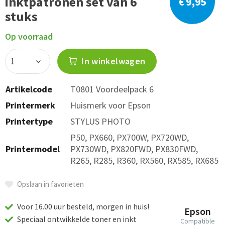
inktpatronen set van 6
€ 9,95
stuks
Op voorraad
In winkelwagen
Artikelcode
T0801 Voordeelpack 6
Printermerk
Huismerk voor Epson
Printertype
STYLUS PHOTO
P50, PX660, PX700W, PX720WD,
Printermodel
PX730WD, PX820FWD, PX830FWD,
R265, R285, R360, RX560, RX585, RX685
Opslaan in favorieten
Voor 16.00 uur besteld, morgen in huis!
Epson
Speciaal ontwikkelde toner en inkt
Compatible