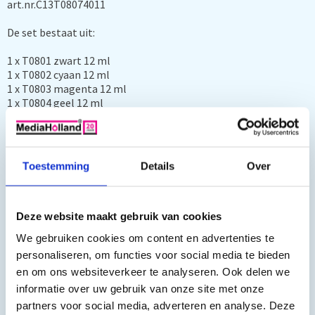
art.nr.C13T08074011
De set bestaat uit:
1 x T0801 zwart 12 ml
1 x T0802 cyaan 12 ml
1 x T0803 magenta 12 ml
1 x T0804 geel 12 ml
1 x T0805 licht cyaan 12 ml
1 x T0806 licht magenta 12 ml
Deze inktpatronen hebben ruim 60% meer inhoud als de
Toestemming
Details
Over
originele Epson inktpatronen (7,4 ml)
Deze website maakt gebruik van cookies
We gebruiken cookies om content en advertenties te
personaliseren, om functies voor social media te bieden
Geschikt voor:
en om ons websiteverkeer te analyseren. Ook delen we
informatie over uw gebruik van onze site met onze
Epson stylus photo px650, Epson Stylus PX660, Epson stylus
partners voor social media, adverteren en analyse. Deze