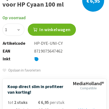
€ 6,95
voor HP Cyaan 100 ml
Op voorraad
In winkelwagen
Artikelcode
HP-DYE-UNI-CY
EAN
8719075647462
Inkt
Opslaan in favorieten
MediaHolland®
Koop direct slim in profiteer
Compatible
van korting!
tot
2
stuks
€ 6,95
per stuk