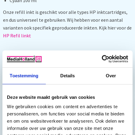
Cyaan 100 ml
Onze refill inkt is geschikt voor alle types HP inktcartridges,
en dus universeel te gebruiken. Wij hebben voor een aantal
varianten ook specifiek geproduceerde inkten. Kijk hier voor de
HP Refil linkt
Toch nog een vraag?
Toestemming
Details
Over
Hebt u vragen bij het artikel?
Deze website maakt gebruik van cookies
We gebruiken cookies om content en advertenties te
Reviews van klanten…
personaliseren, om functies voor social media te bieden
en om ons websiteverkeer te analyseren. Ook delen we
”Prima geregeld. ”
informatie over uw gebruik van onze site met onze
Gauke Wijnmaalen