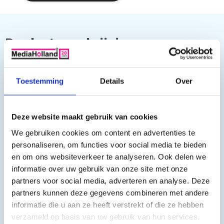
Productomschrijving
Huismerk Drum voor de nieuwste Brother serie DR-7000/DR-
3000
Toestemming
Details
Over
De kwaliteit van de MediaHolland huismerk drums zijn
uitmuntend, geen verschil met de originele drums.
Deze website maakt gebruik van cookies
We gebruiken cookies om content en advertenties te
Capaciteit: 20.000 pagina's
personaliseren, om functies voor social media te bieden
en om ons websiteverkeer te analyseren. Ook delen we
Geschikt voor de volgende laserprinters:
informatie over uw gebruik van onze site met onze
partners voor social media, adverteren en analyse. Deze
partners kunnen deze gegevens combineren met andere
Brother DCP 8020, Brother DCP 8025 D, Brother DCP 8025
informatie die u aan ze heeft verstrekt of die ze hebben
DN, Brother HL 1650, Brother HL 1670, Brother HL 1670
verzameld op basis van uw gebruik van hun services.
N, Brother HL 1820, Brother HL 1850, Brother HL