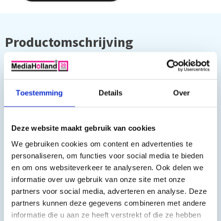
Productomschrijving
Huismerk Drum voor de nieuwste Brother serie DR-6000
De kwaliteit van de MediaHolland huismerk drums zijn
Toestemming
Details
Over
uitmuntend, geen verschil met de originele drums.
Capaciteit: 20.000 pagina's
Deze website maakt gebruik van cookies
We gebruiken cookies om content en advertenties te
Geschikt voor de volgende laserprinters:
personaliseren, om functies voor social media te bieden
en om ons websiteverkeer te analyseren. Ook delen we
Brother Fax 4750, Brother Fax 5750, Brother Fax 8350, Brother
informatie over uw gebruik van onze site met onze
Fax 8350 P, Brother Fax 8360 P, Brother Fax 8360 PLT, Brother
partners voor social media, adverteren en analyse. Deze
Fax 8750 P, Brother HL 1030, Brother HL 1200, Brother HL
partners kunnen deze gegevens combineren met andere
1230, Brother HL 1240, Brother HL 1250, Brother HL
informatie die u aan ze heeft verstrekt of die ze hebben
1270, Brother HL 1270 N, Brother HL 1430, Brother HL