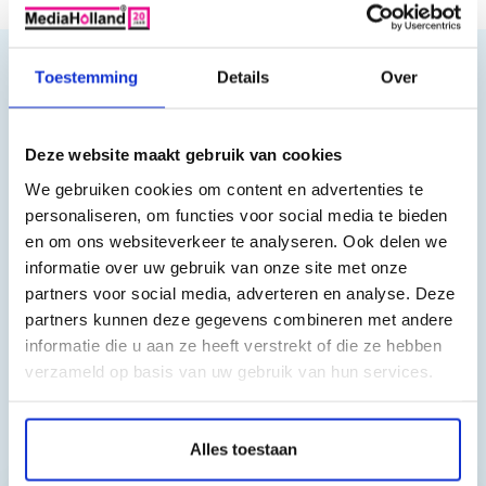
Toestemming
Details
Over
Productomschrijving
Huismerk Drum voor de nieuwste Brother serie DR-4000
Deze website maakt gebruik van cookies
We gebruiken cookies om content en advertenties te
De kwaliteit van de MediaHolland huismerk drums zijn
personaliseren, om functies voor social media te bieden
uitmuntend, geen verschil met de originele drums.
en om ons websiteverkeer te analyseren. Ook delen we
informatie over uw gebruik van onze site met onze
Capaciteit: 20.000 pagina's
partners voor social media, adverteren en analyse. Deze
Geschikt voor de volgende laserprinters:
partners kunnen deze gegevens combineren met andere
informatie die u aan ze heeft verstrekt of die ze hebben
verzameld op basis van uw gebruik van hun services.
Brother HL 6050, Brother HL 6050 D, Brother HL 6050 DN
Toch nog een vraag?
Alles toestaan