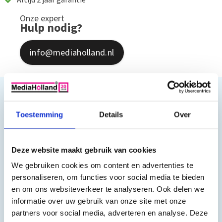
Onze expert
Hulp nodig?
info@mediaholland.nl
Productomschrijving
Toestemming
Details
Over
LC424 Huismerk inktpatroon geschikt
voor de Brother LC-424 inktpatronen
Deze website maakt gebruik van cookies
De set bestaat uit:
We gebruiken cookies om content en advertenties te
personaliseren, om functies voor social media te bieden
1 x LC424 Zwart ongeveer 750 pagina's
en om ons websiteverkeer te analyseren. Ook delen we
1 x LC424 Cyaan ongeveer 750 pagina's
informatie over uw gebruik van onze site met onze
1 x LC424 Magenta ongeveer 750 pagina's
partners voor social media, adverteren en analyse. Deze
1 x LC424 Geel ongeveer 750 pagina's