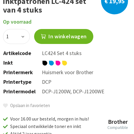
inktpatronen LC-424 set
€ 19,95
van 4 stuks
Op voorraad
In winkelwagen
Artikelcode
LC424 Set 4 stuks
Inkt
Printermerk
Huismerk voor Brother
Printertype
DCP
Printermodel
DCP-J1200W, DCP-J1200WE
Opslaan in favorieten
Voor 16.00 uur besteld, morgen in huis!
Brother
Speciaal ontwikkelde toner en inkt
Compatible
Altijd 2 jaar garantie