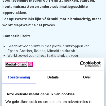
Voor levendige kleuren op T-shirts, mokken, vlaggen,
hout, muismatten en andere sublimatiegeschikte
oppervlakken.
Let op: zwarte inkt lijkt vóór sublimatie bruinachtig, maar
wordt diepzwart na het proces
Compatibiliteit:
Geschikt voor printers met piezo-printkoppen van
Epson, Brother, Roland, Mimaki en Mutoh
Werkt zowel voor direct textieldruk als voor
thermotransfer via sublimatiepapier
Gebruik:
Toestemming
Details
Over
Geen speciale voorzorgsmaatregelen nodig
Kan direct worden bijgevuld in bestaande systemen
Kleine kleurverschillen mogelijk bij menging met oude
inkt, verdwijnen vanzelf
Deze website maakt gebruik van cookies
We gebruiken cookies om content en advertenties te
Veiligheidsinformatie: