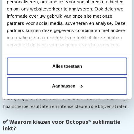
personaliseren, om functies voor social media te bieden
en om ons websiteverkeer te analyseren. Ook delen we
Kan allergische huidreacties veroorzaken
Buiten bereik van kinderen houden
informatie over uw gebruik van onze site met onze
Beschermende kleding en handschoenen dragen
partners voor social media, adverteren en analyse. Deze
Bij huidcontact: grondig met water wassen
partners kunnen deze gegevens combineren met andere
Bij irritatie: medische hulp inschakelen
informatie die u aan ze heeft verstrekt of die ze hebben
verzameld op basis van uw gebruik van hun services.
Levendige Kleuren voor Professionele
Prints
Alles toestaan
Breng je creaties tot leven met de hoogwaardige
sublimatie
inkt van Octopus®
! Deze set van 4 x 100 ml (CMYK) is speciaal
ontwikkeld voor piezo-printers van merken zoals
Epson,
Aanpassen
Brother, Roland, Mimaki en Mutoh
. Of je nu mokken, T-
shirts, vlaggen of muismatten bedrukt – met deze inkt krijg je
haarscherpe resultaten en intense kleuren die blijven stralen.
✅ Waarom kiezen voor Octopus® sublimatie
inkt?