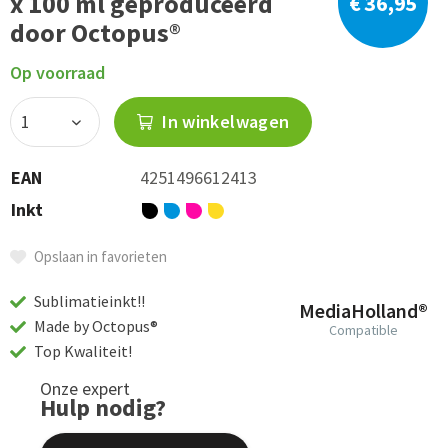
x 100 ml geproduceerd
€ 36,95
door Octopus®
Op voorraad
In winkelwagen
EAN
4251496612413
Inkt
Opslaan in favorieten
Sublimatieinkt!!
MediaHolland®
Made by Octopus®
Compatible
Top Kwaliteit!
Onze expert
Hulp nodig?