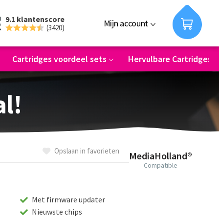
9.1 klantenscore
Mijn account
(3420)
Cartridges voordeel sets
Hervulbare Cartridges
al!
Opslaan in favorieten
MediaHolland®
Compatible
Met firmware updater
Nieuwste chips