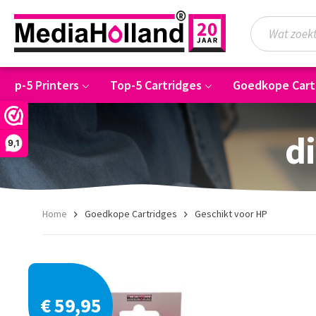
Top-5 Printers
Top-5 Cartridges
Goedkope Cart
di
9,1
Home
Goedkope Cartridges
Geschikt voor HP
€ 59,95