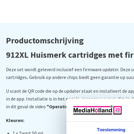
Productomschrijving
912XL Huismerk cartridges met f
Deze set wordt geleverd inclusief een firmware updater. Deze 
cartridges
.
Gebruik op andere chips biedt geen garantie op suc
U scant de QR code die op de updater staat en installeert de a
in de app. Installatie is in het engels, maar zeer eenvoudig. In 
in dit geval de video
"Operation Guidance for 91X Cartridges
Kleuren:
Toestemming
1 x Zwart 50 ml