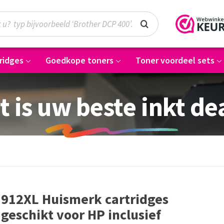
ridges
Goedkope toners
Toner voordeel sets
t is uw beste inkt de
912XL Huismerk cartridges
geschikt voor HP inclusief