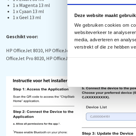
1 x Magenta 13 ml
1 x Cyaan 13 ml
Deze website maakt gebruik
1 x Geel 13 ml
We gebruiken cookies om cont
websiteverkeer te analyseren
Geschikt voor:
media, adverteren en analys
verstrekt of die ze hebben v
HP OfficeJet 8010, HP OfficeJet 8012, HP OfficeJet 8013, HP Of
OfficeJet Pro 8020, HP OfficeJet Pro 8022, HP OfficeJet Pro 80