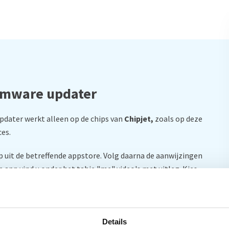
irmware updater
updater werkt alleen op de chips van
Chipjet,
zoals op deze
ces.
pp uit de betreffende appstore. Volg daarna de aanwijzingen
de app vind u onder het tabje "me" video's met uitleg. Kies
"
Details