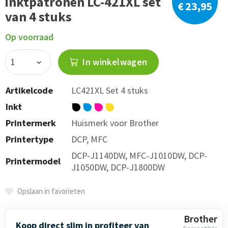
inktpatronen LC-421XL set
€ 23,95
van 4 stuks
Op voorraad
In winkelwagen
Artikelcode
LC421XL Set 4 stuks
Inkt
Printermerk
Huismerk voor Brother
Printertype
DCP, MFC
DCP-J1140DW, MFC-J1010DW, DCP-
Printermodel
J1050DW, DCP-J1800DW
Opslaan in favorieten
Brother
Koop direct slim in profiteer van