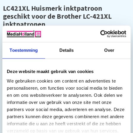
LC421XL Huismerk inktpatroon
geschikt voor de Brother LC-421XL
inktpatronen
De set bestaat uit:
1 x LC421XL Zwart 15 ml (ongeveer 700 pagina's)
Toestemming
Details
Over
1 x LC421XL Cyaan 10 ml (ongeveer 500 pagina's)
1 x LC421XL Magenta 10 ml (ongeveer 500 pagina's)
Deze website maakt gebruik van cookies
1 x LC421XL Geel 10 ml (ongeveer 500 pagina's)
We gebruiken cookies om content en advertenties te
Geschikt voor de volgende printers:
personaliseren, om functies voor social media te bieden
en om ons websiteverkeer te analyseren. Ook delen we
Brother DCP-J1140DW
informatie over uw gebruik van onze site met onze
Brother MFC J1010DW
partners voor social media, adverteren en analyse. Deze
Brother DCP-J1050DW
Brother DCP-J1800DW
partners kunnen deze gegevens combineren met andere
informatie die u aan ze heeft verstrekt of die ze hebben
verzameld op basis van uw gebruik van hun services.