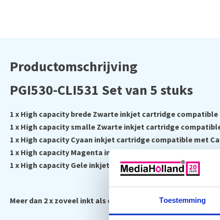
Productomschrijving
PGI530-CLI531 Set van 5 stuks
1 x High capacity brede Zwarte inkjet cartridge compatibl
1 x High capacity smalle Zwarte inkjet cartridge compatib
1 x High capacity Cyaan inkjet cartridge compatible met C
1 x High capacity Magenta inkjet cartridge compatible me
1 x High capacity Gele inkjet cartridge compatible met Can
Meer dan 2 x zoveel inkt als de originele variant!
Toestemming