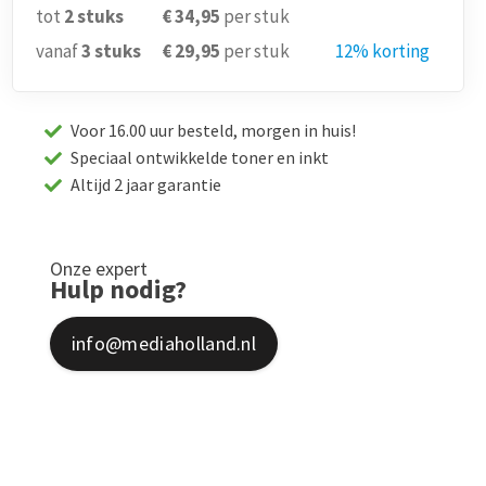
tot
2
stuks
€ 34,95
per stuk
vanaf
3
stuks
€ 29,95
per stuk
12% korting
Voor 16.00 uur besteld, morgen in huis!
Speciaal ontwikkelde toner en inkt
Altijd 2 jaar garantie
Onze expert
Hulp nodig?
info@mediaholland.nl