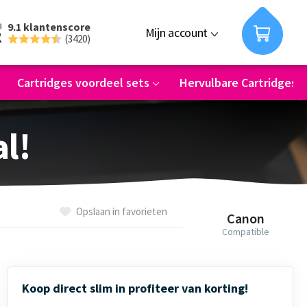
9.1 klantenscore
Mijn account
(3420)
Cartridges voordeel sets
Hervulbare Cartridges
al!
Opslaan in favorieten
Canon
Compatible
Koop direct slim in profiteer van korting!