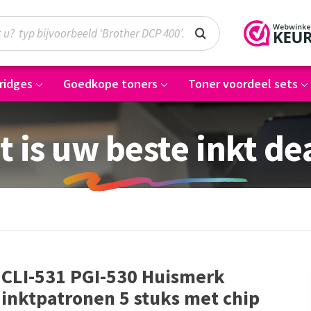
ridges
Goedkope toners
Toner voordeel sets
t is uw beste inkt de
CLI-531 PGI-530 Huismerk
inktpatronen 5 stuks met chip