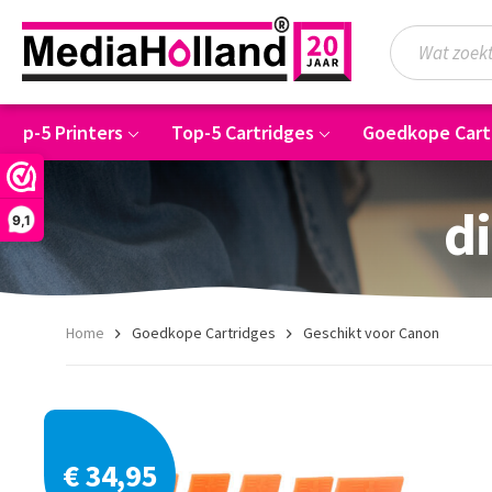
Top-5 Printers
Top-5 Cartridges
Goedkope Cart
di
9,1
Home
Goedkope Cartridges
Geschikt voor Canon
€ 34,95