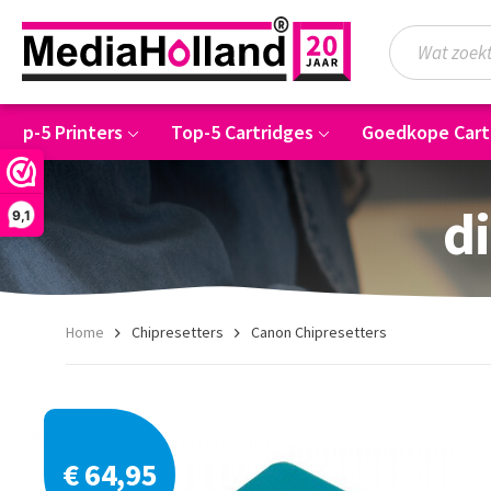
Top-5 Printers
Top-5 Cartridges
Goedkope Cart
di
9,1
Home
Chipresetters
Canon Chipresetters
€ 64,95