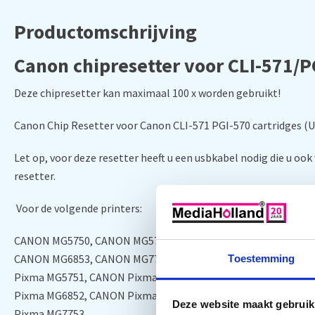
Productomschrijving
Canon chipresetter voor CLI-571/P
Deze chipresetter kan maximaal 100 x worden gebruikt!
Canon Chip Resetter voor Canon CLI-571 PGI-570 cartridges (U
Let op, voor deze resetter heeft u een usbkabel nodig die u ook 
resetter.
Voor de volgende printers:
CANON MG5750, CANON MG5751, CANON MG5752, CANON MG5
CANON MG6853, CANON MG7750, CANON MG7751, CANON MG7
Toestemming
Pixma MG5751, CANON Pixma MG5752, CANON Pixma MG5753
Pixma MG6852, CANON Pixma MG6853, CANON Pixma MG7750
Deze website maakt gebruik
Pixma MG7753,