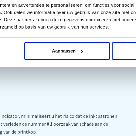
ent en advertenties te personaliseren, om functies voor social
. Ook delen we informatie over uw gebruik van onze site met on
571 cartridges. Makkelijk, snel en goedkoop, zonder dat de
e. Deze partners kunnen deze gegevens combineren met andere i
erzameld op basis van uw gebruik van hun services.
-indicator en de waarschuwingen zullen worden bewaard.
Aanpassen
ges:
ndicator, minimaliseert u het risico dat de inktpatronen
et verleden de nummer # 1 oorzaak van schade aan de
g van de printkop.