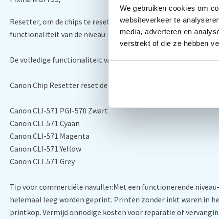
We gebruiken cookies om cont
websiteverkeer te analyseren
Resetter, om de chips te resetten van de Canon PGI-570 enCLI-
media, adverteren en analys
functionaliteit van de niveau-indicator verdwijnt.
verstrekt of die ze hebben v
De volledige functionaliteit van de chip, inclusief inktniveau
Canon Chip Resetter reset de volgende originele Canon cartrid
Canon CLI-571 PGI-570 Zwart
Canon CLI-571 Cyaan
Canon CLI-571 Magenta
Canon CLI-571 Yellow
Canon CLI-571 Grey
Tip voor commerciële navuller:Met een functionerende niveau-i
helemaal leeg worden geprint. Printen zonder inkt waren in h
printkop. Vermijd onnodige kosten voor reparatie of vervangin