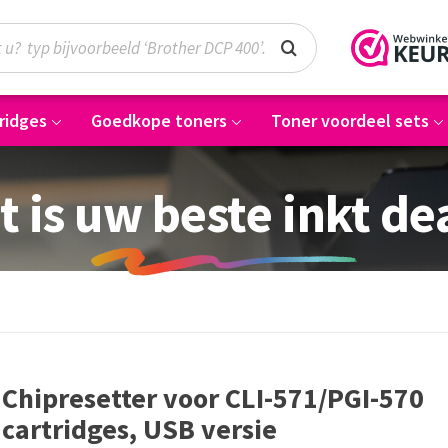
ridges
Goedkope toners
Toner voordeel sets
t is uw beste inkt de
Chipresetter voor CLI-571/PGI-570
cartridges, USB versie