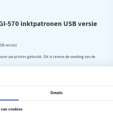
GI-570 inktpatronen USB versie
SB versie)
voor uw printer gebruikt. Dit is tevens de voeding van de
753, CANON MG6850, CANON MG6851, CANON MG6852,
752, CANON MG7753, CANON Pixma MG5750, CANON
Details
, CANON Pixma MG6850, CANON Pixma MG6851, CANON
, CANON Pixma MG7751, CANON Pixma MG7752, CANON
 van cookies