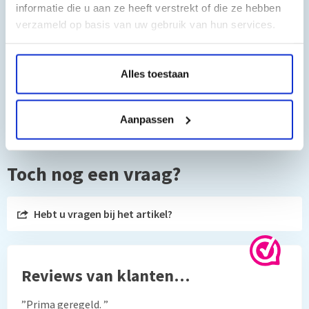
informatie die u aan ze heeft verstrekt of die ze hebben
Canon Lbp3100/3110/3200/IC
verzameld op basis van uw gebruik van hun services.
MF3112/3220/3222/5770/5750/5730/5650/5630
Alles toestaan
Aanpassen
Toch nog een vraag?
Hebt u vragen bij het artikel?
Reviews van klanten…
”Prima geregeld. ”