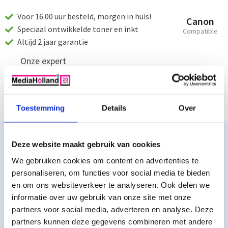
Voor 16.00 uur besteld, morgen in huis!
Canon
Speciaal ontwikkelde toner en inkt
Compatible
Altijd 2 jaar garantie
Onze expert
Hulp nodig?
info@mediaholland.nl
Toestemming
Details
Over
Deze website maakt gebruik van cookies
Productomschrijving
We gebruiken cookies om content en advertenties te
personaliseren, om functies voor social media te bieden
Toner Huismerk CT-EP26A /EP27/X25 U
en om ons websiteverkeer te analyseren. Ook delen we
Capaciteit: 2500 pagina's
informatie over uw gebruik van onze site met onze
partners voor social media, adverteren en analyse. Deze
Deze toner cartridge is geschikt voor o.a. de volgende printers:
partners kunnen deze gegevens combineren met andere