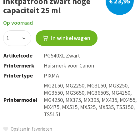
inktpatroon zwart hoge
€ 23,95
capaciteit 25 ml
Op voorraad
In winkelwagen
Artikelcode
PG540XL Zwart
Printermerk
Huismerk voor Canon
Printertype
PIXMA
MG2150, MG2250, MG3150, MG3250,
MG3550, MG3650, MG3650S, MG4150,
Printermodel
MG4250, MX375, MX395, MX435, MX455,
MX475, MX515, MX525, MX535, TS5150,
TS5151
Opslaan in favorieten