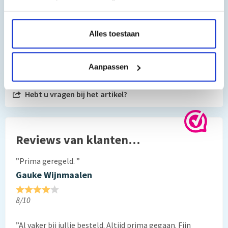
Alles toestaan
Toch nog een vraag?
Aanpassen
Hebt u vragen bij het artikel?
Reviews van klanten…
”Prima geregeld. ”
Gauke Wijnmaalen
8/10
”Al vaker bij jullie besteld. Altijd prima gegaan. Fijn