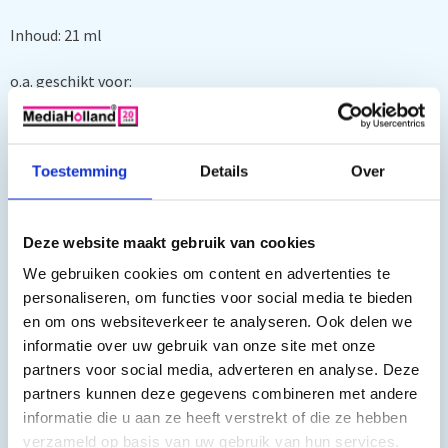
Inhoud: 21 ml
o.a. geschikt voor:
Canon Pixma MG 2140, Canon Pixma MG 2150, Canon Pixma
MG 2250, Canon Pixma MG 2255, Canon Pixma MG 3140, Canon
Toestemming
Details
Over
Pixma MG 3150, Canon Pixma MG 3155, Canon Pixma MG
3250, Canon Pixma MG 3255, Canon Pixma MG 3550, Canon
Pixma MG 3650, Canon Pixma MG 4140, Canon Pixma MG
Deze website maakt gebruik van cookies
4150, Canon Pixma MG 4250, Canon Pixma MX 370, Canon
We gebruiken cookies om content en advertenties te
Pixma MX 375, Canon Pixma MX 395, Canon Pixma MX
personaliseren, om functies voor social media te bieden
435, Canon Pixma MX 454, Canon Pixma MX 455, Canon Pixma
en om ons websiteverkeer te analyseren. Ook delen we
MX 475, Canon Pixma MX 515, Canon Pixma MX 524, Canon
informatie over uw gebruik van onze site met onze
Pixma MX 525, Canon Pixma MX 535, Canon Pixma TS
partners voor social media, adverteren en analyse. Deze
5140, Canon Pixma TS 5150, Canon Pixma TS 5151
partners kunnen deze gegevens combineren met andere
informatie die u aan ze heeft verstrekt of die ze hebben
verzameld op basis van uw gebruik van hun services.