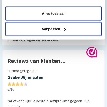
MP220, Canon Pixma MP450, Canon Pixma MP450 X, Canon
Pixma MP460, Canon Pixma MP470, Canon Pixma MX300,
Canon Pixma MX310
Alles toestaan
Toch nog een vraag?
Aanpassen
Hebt u vragen bij het artikel?
Reviews van klanten…
”Prima geregeld. ”
Gauke Wijnmaalen
8/10
”Al vaker bij jullie besteld. Altijd prima gegaan. Fijn