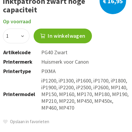
inktpatroon zwart hoge
€ 16,95
capaciteit
Op voorraad
In winkelwagen
Artikelcode
PG40 Zwart
Printermerk
Huismerk voor Canon
Printertype
PIXMA
iP1200, iP1300, iP1600, iP1700, iP1800,
iP1900, iP2200, iP2500, iP2600, MP140,
Printermodel
MP150, MP160, MP170, MP180, MP190,
MP210, MP220, MP450, MP450x,
MP460, MP470
Opslaan in favorieten