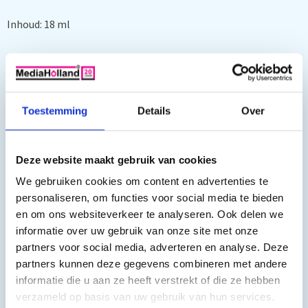
Inhoud: 18 ml
Toestemming
Details
Over
o.a. geschikt voor:
Deze website maakt gebruik van cookies
We gebruiken cookies om content en advertenties te
Canon Pixma IP1200, Canon Pixma IP1300, Canon Pixma
personaliseren, om functies voor social media te bieden
IP1600, Canon Pixma IP1700, Canon Pixma IP1800, Canon
en om ons websiteverkeer te analyseren. Ook delen we
Pixma IP2200, Canon Pixma IP2500, Canon Pixma IP2600,
informatie over uw gebruik van onze site met onze
Canon Pixma IP6210 D, Canon Pixma IP6220 D, Canon Pixma
partners voor social media, adverteren en analyse. Deze
IP6310 D, Canon Pixma MP140, Canon Pixma MP150, Canon
partners kunnen deze gegevens combineren met andere
Pixma MP160, Canon Pixma MP170, Canon Pixma MP180,
informatie die u aan ze heeft verstrekt of die ze hebben
Canon Pixma MP190, Canon Pixma MP210, Canon Pixma
verzameld op basis van uw gebruik van hun services.