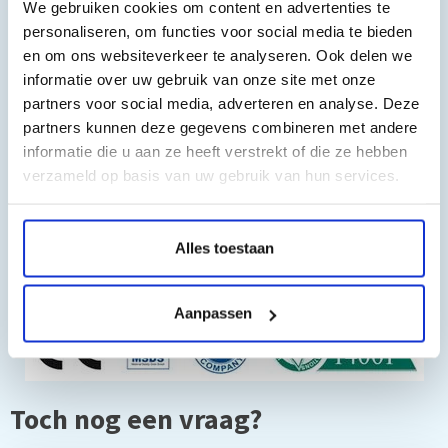
We gebruiken cookies om content en advertenties te
o.a. geschikt voor:
personaliseren, om functies voor social media te bieden
en om ons websiteverkeer te analyseren. Ook delen we
PIXMA TS8150
informatie over uw gebruik van onze site met onze
PIXMA TS8151
partners voor social media, adverteren en analyse. Deze
PIXMA TS8152
partners kunnen deze gegevens combineren met andere
PIXMA TS9150
PIXMA TS9155
informatie die u aan ze heeft verstrekt of die ze hebben
PIXMA TS8250
verzameld op basis van uw gebruik van hun services.
PIXMA TS8251
PIXMA TS8252
Alles toestaan
Aanpassen
Toch nog een vraag?