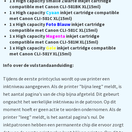
1 x High capacity smalle Zwarte inkjet cartridge
compatible met Canon CLI-581BK XL(15ml)
1 x High capacity
Cyaan
inkjet cartridge compatible
met Canon CLI-581C XL(15ml)
1 x High capacity
Foto Blauw
inkjet cartridge
compatible met Canon CLI-581C XL(15ml)
1 x High capacity
Magenta
inkjet cartridge
compatible met Canon CLI-581M XL(15ml)
1 x High capacity
Gele
inkjet cartridge compatible
met Canon CLI-581Y XL(15ml)
Info over de vulstandaanduiding:
Tijdens de eerste printcyclus wordt op uw printer een
inktniveau aangegeven. Als de printer "bijna leeg" meldt, is
het aantal pagina's van de chip bijna afgeteld. Dit gebeurt
ongeacht het werkelijke inktniveau in de patroon. Op dit
moment hoeft er geen actie te worden ondernomen. Als de
printer "leeg" meldt, is het aantal pagina's nul. De
inktpatronen hebben een permanente chip die ervoor zorgt