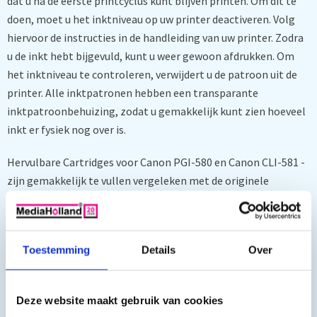
dat u na de eerste printcyclus kunt blijven printen. Om dit te
doen, moet u het inktniveau op uw printer deactiveren. Volg
hiervoor de instructies in de handleiding van uw printer. Zodra
u de inkt hebt bijgevuld, kunt u weer gewoon afdrukken. Om
het inktniveau te controleren, verwijdert u de patroon uit de
printer. Alle inktpatronen hebben een transparante
inktpatroonbehuizing, zodat u gemakkelijk kunt zien hoeveel
inkt er fysiek nog over is.
Hervulbare Cartridges voor Canon PGI-580 en Canon CLI-581 -
zijn gemakkelijk te vullen vergeleken met de originele
cartridges! Deze patronen worden gevuld via de bovenste
vulopening. Verwijder gewoon de gekleurde plug en vul met de
juiste inkt. Sluit vervolgens de vulopening met de eerder
Toestemming
Details
Over
verwijderde plug.
Let op: Deze inktpatronen worden leeg geleverd. Bestel
Deze website maakt gebruik van cookies
dus
inkt
mee.