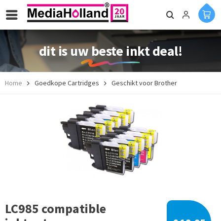
dit is uw beste inkt deal!
Home
Goedkope Cartridges
Geschikt voor Brother
LC985 compatible