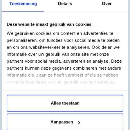
De inktpatronen zijn geschikt voor de volgende printers:
Toestemming
Details
Over
Brother DCPJ125, DCPJ315W, DCPJ515W, MFCJ220, MFCJ265W,
MFCJ410, MFCJ415W
Deze website maakt gebruik van cookies
We gebruiken cookies om content en advertenties te
De inktpatronen in bovenstaande set zijn geproduceerd
personaliseren, om functies voor social media te bieden
volgens de meest recente ISO-normen, en zijn van een
en om ons websiteverkeer te analyseren. Ook delen we
uitmuntende kwaliteit. Pak uw voordeel met dit
informatie over uw gebruik van onze site met onze
voordeelpakket.
partners voor social media, adverteren en analyse. Deze
partners kunnen deze gegevens combineren met andere
Toch nog een vraag?
informatie die u aan ze heeft verstrekt of die ze hebben
verzameld op basis van uw gebruik van hun services.
Hebt u vragen bij het artikel?
Alles toestaan
Reviews van klanten…
Aanpassen
”Prima geregeld. ”