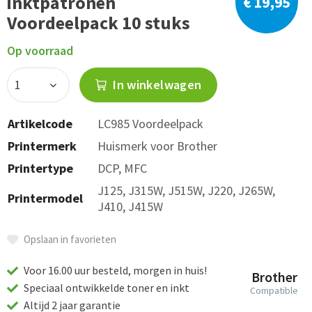
inktpatronen
€ 19,95
Voordeelpack 10 stuks
Op voorraad
In winkelwagen
Artikelcode
LC985 Voordeelpack
Printermerk
Huismerk voor Brother
Printertype
DCP, MFC
J125, J315W, J515W, J220, J265W,
Printermodel
J410, J415W
Opslaan in favorieten
Voor 16.00 uur besteld, morgen in huis!
Brother
Speciaal ontwikkelde toner en inkt
Compatible
Altijd 2 jaar garantie