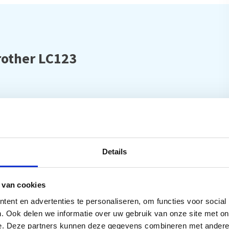
rother LC123
CP-J752DW, DCP-J4110DW, MFC-J245, MFC-J470DW, MFC-
10DW, MFC-J4710DW, MFC-J6520DW, MFC-J6720DW, MFC-
Details
 van cookies
ent en advertenties te personaliseren, om functies voor social
. Ook delen we informatie over uw gebruik van onze site met on
e. Deze partners kunnen deze gegevens combineren met andere i