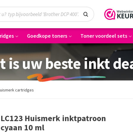
ridges
Goedkope toners
Toner voordeel sets
t is uw beste inkt de
uismerk cartridges
LC123 Huismerk inktpatroon
cyaan 10 ml