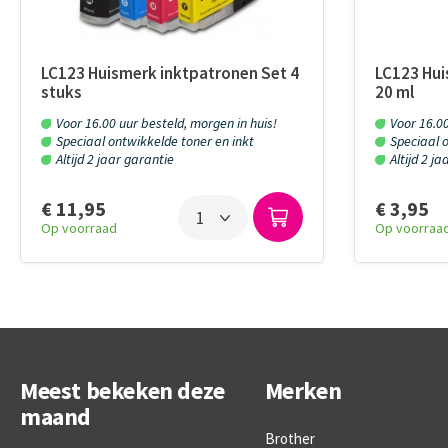
LC123 Huismerk inktpatronen Set 4
LC123 Hui
stuks
20 ml
Voor 16.00 uur besteld, morgen in huis!
Voor 16.00
Speciaal ontwikkelde toner en inkt
Speciaal o
Altijd 2 jaar garantie
Altijd 2 j
€ 11,95
€ 3,95
Op voorraad
Op voorraa
Meest bekeken deze
Merken
maand
Brother