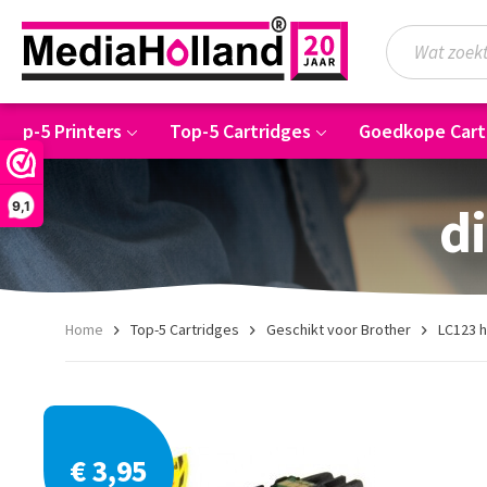
Top-5 Printers
Top-5 Cartridges
Goedkope Cart
di
9,1
Home
Top-5 Cartridges
Geschikt voor Brother
LC123 h
€ 3,95