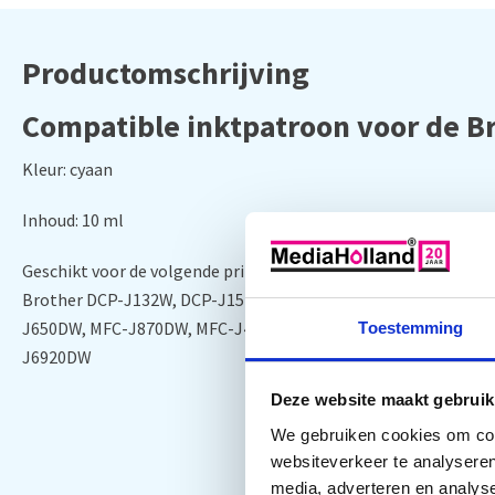
Productomschrijving
Compatible inktpatroon voor de B
Kleur: cyaan
Inhoud: 10 ml
Geschikt voor de volgende printers:
Brother DCP-J132W, DCP-J152W, DCP-J172W, DCP-J552DW, D
J650DW, MFC-J870DW, MFC-J4410DW, MFC-J4510DW, MFC-J46
Toestemming
J6920DW
Deze website maakt gebruik
We gebruiken cookies om cont
websiteverkeer te analyseren
media, adverteren en analys