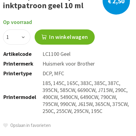
€ 2,50
inktpatroon geel 10 ml
Op voorraad
In winkelwagen
Artikelcode
LC1100 Geel
Printermerk
Huismerk voor Brother
Printertype
DCP, MFC
185, 145C, 165C, 383C, 385C, 387C,
395CN, 585CW, 6690CW, J715W, 290C,
Printermodel
490CW, 5490CN, 6490CW, 790CW,
795CW, 990CW, J615W, 365CN, 375CW,
250C, 255CW, 295CN, 195C
Opslaan in favorieten