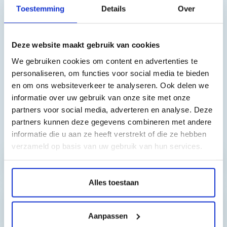
Geschikt voor de volgende printers:
Toestemming
Details
Over
Brother DCP-145C, Brother DCP-165C, Brother DCP-185C,
Brother DCP-383C, Brother DCP-385C, Brother DCP-387C,
Deze website maakt gebruik van cookies
Brother DCP-395CN, Brother DCP-585CW, Brother DCP-
We gebruiken cookies om content en advertenties te
6690CW, Brother DCP-J715W, Brother MFC-290C, Brother
personaliseren, om functies voor social media te bieden
MFC-490CW, Brother MFC-5490CN, Brother MFC-6490CW,
en om ons websiteverkeer te analyseren. Ook delen we
Brother MFC-790CW, Brother MFC-795CW, Brother MFC-
informatie over uw gebruik van onze site met onze
990CW, Brother MFC-J 615W
partners voor social media, adverteren en analyse. Deze
partners kunnen deze gegevens combineren met andere
Toch nog een vraag?
informatie die u aan ze heeft verstrekt of die ze hebben
verzameld op basis van uw gebruik van hun services.
Hebt u vragen bij het artikel?
Alles toestaan
Reviews van klanten…
Aanpassen