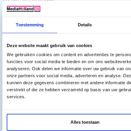
FAX2800/2850/8070Series
DCP1000J.
2750/2800/2880/2900/3550/3650/3750/3800/4350/4450/4550/46
8000P/8200P/8070/P8200P/8250P/8650P/9500
MFC 1040/1050/1060/4800/6180/6800/9030/9070/9160/MFC
Toestemming
Details
P200 CP200;LJ 6P/6P+
Toch nog een vraag?
Deze website maakt gebruik van cookies
We gebruiken cookies om content en advertenties te persona
Hebt u vragen bij het artikel?
functies voor social media te bieden en om ons websiteverke
analyseren. Ook delen we informatie over uw gebruik van on
onze partners voor social media, adverteren en analyse. De
kunnen deze gegevens combineren met andere informatie die
Reviews van klanten…
verstrekt of die ze hebben verzameld op basis van uw gebru
services.
”Prima geregeld. ”
Gauke Wijnmaalen
8/10
Alles toestaan